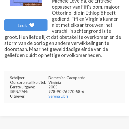
Michele Leveida, de Eritrese
oppasser van Fifì's oom, majoor
Ottorino, die in Ethiopië heeft
gediend. Fifì en Virginia kunnen
niet met elkaar trouwen: het
Leuk
verschil in achtergrond is te
groot. Hun liefde lijkt dat obstakel te overkomen en de
storm van de oorlog en andere verwikkelingen te
doorstaan. Maar het gewelddadige einde van de
geliefden duidt op heftige onvolkomenheden.
Schrijver:
Domenico Cacopardo
Oorspronkelijke titel:
Virginia
Eerste uitgave:
2005
ISBN/EAN:
978-90-76270-58-6
Uitgever:
Serena Libri