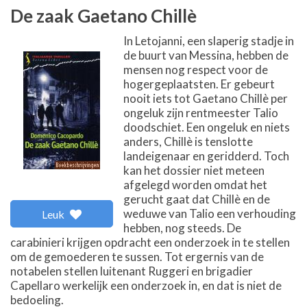
De zaak Gaetano Chillè
In Letojanni, een slaperig stadje in
de buurt van Messina, hebben de
mensen nog respect voor de
hogergeplaatsten. Er gebeurt
nooit iets tot Gaetano Chillè per
ongeluk zijn rentmeester Talio
doodschiet. Een ongeluk en niets
anders, Chillè is tenslotte
landeigenaar en geridderd. Toch
kan het dossier niet meteen
afgelegd worden omdat het
gerucht gaat dat Chillè en de
weduwe van Talio een verhouding
Leuk
hebben, nog steeds. De
carabinieri krijgen opdracht een onderzoek in te stellen
om de gemoederen te sussen. Tot ergernis van de
notabelen stellen luitenant Ruggeri en brigadier
Capellaro werkelijk een onderzoek in, en dat is niet de
bedoeling.