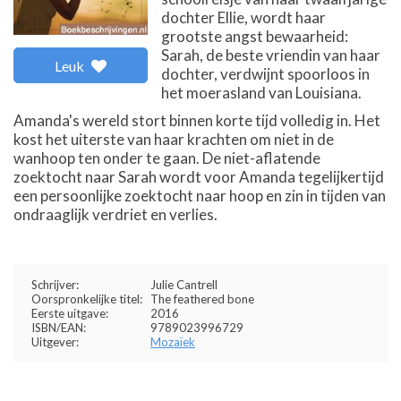
dochter Ellie, wordt haar
grootste angst bewaarheid:
Sarah, de beste vriendin van haar
Leuk
dochter, verdwijnt spoorloos in
het moerasland van Louisiana.
Amanda's wereld stort binnen korte tijd volledig in. Het
kost het uiterste van haar krachten om niet in de
wanhoop ten onder te gaan. De niet-aflatende
zoektocht naar Sarah wordt voor Amanda tegelijkertijd
een persoonlijke zoektocht naar hoop en zin in tijden van
ondraaglijk verdriet en verlies.
Schrijver:
Julie Cantrell
Oorspronkelijke titel:
The feathered bone
Eerste uitgave:
2016
ISBN/EAN:
9789023996729
Uitgever:
Mozaïek