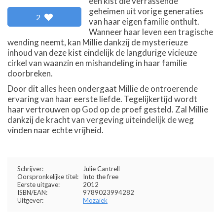
een kist die verrassende
geheimen uit vorige generaties
2
van haar eigen familie onthult.
Wanneer haar leven een tragische
wending neemt, kan Millie dankzij de mysterieuze
inhoud van deze kist eindelijk de langdurige vicieuze
cirkel van waanzin en mishandeling in haar familie
doorbreken.
Door dit alles heen ondergaat Millie de ontroerende
ervaring van haar eerste liefde. Tegelijkertijd wordt
haar vertrouwen op God op de proef gesteld. Zal Millie
dankzij de kracht van vergeving uiteindelijk de weg
vinden naar echte vrijheid.
Schrijver:
Julie Cantrell
Oorspronkelijke titel:
Into the free
Eerste uitgave:
2012
ISBN/EAN:
9789023994282
Uitgever:
Mozaïek