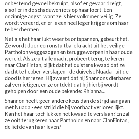
onbestemd gevoel bekruipt, alsof er gevaar dreigt,
alsof er in de schaduwen iets op haar loert. Een
onzinnige angst, want ze is hier volkomen veilig. Ze
wordt vereerd, en er is een heel leger krijgers om haar
te beschermen.
Net als het haar lukt weer te ontspannen, gebeurt het.
Ze wordt door een onstuitbare kracht uit het veilige
Partholon weggezogen en teruggeworpen in haar oude
wereld. Als ze uit alle macht probeert terug te keren
naar ClanFintan, blijkt dat het duistere kwaad dat ze
dacht te hebben verslagen - de duivelse Nuada - uit de
dood is herrezen. Hij zweert dat hij Shannons dierbaren
zal vernietigen, en ze ontdekt dat hij hierbij wordt
geholpen door een oude bekende: Rhianna...
Shannon heeft geen andere keus dan de strijd aangaan
met Nuada - een strijd die bij voorbaat verloren lijkt.
Kan het haar toch lukken het kwaad te verslaan? En zal
ze ooit terugkeren naar Partholon en naar ClanFintan,
de liefde van haar leven?