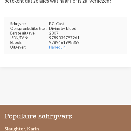
betekent dat ze alles wat haar lief is zal verliezen?
Schrijver:
P.C. Cast
Oorspronkelijke titel:
Divine by blood
Eerste uitgave:
2007
ISBN/EAN:
9789034797261
Ebook:
9789461998859
Uitgever:
Harlequin
Populaire schrijvers
Slaughter, Karin