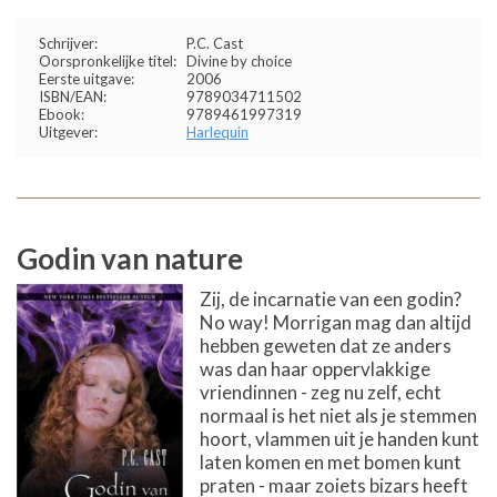
Schrijver:
P.C. Cast
Oorspronkelijke titel:
Divine by choice
Eerste uitgave:
2006
ISBN/EAN:
9789034711502
Ebook:
9789461997319
Uitgever:
Harlequin
Godin van nature
Zij, de incarnatie van een godin?
No way! Morrigan mag dan altijd
hebben geweten dat ze anders
was dan haar oppervlakkige
vriendinnen - zeg nu zelf, echt
normaal is het niet als je stemmen
hoort, vlammen uit je handen kunt
laten komen en met bomen kunt
praten - maar zoiets bizars heeft