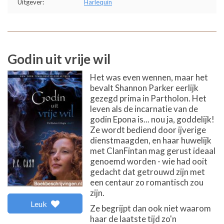
Uitgever:
Harlequin
Godin uit vrije wil
Het was even wennen, maar het
bevalt Shannon Parker eerlijk
gezegd prima in Partholon. Het
leven als de incarnatie van de
godin Epona is... nou ja, goddelijk!
Ze wordt bediend door ijverige
dienstmaagden, en haar huwelijk
met ClanFintan mag gerust ideaal
genoemd worden - wie had ooit
gedacht dat getrouwd zijn met
een centaur zo romantisch zou
zijn.
Leuk
Ze begrijpt dan ook niet waarom
haar de laatste tijd zo'n