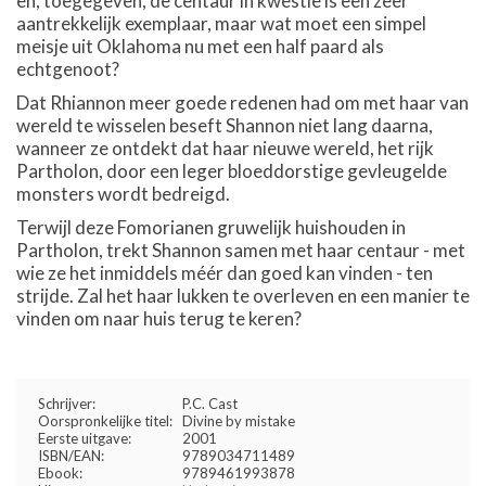
en, toegegeven, de centaur in kwestie is een zeer
aantrekkelijk exemplaar, maar wat moet een simpel
meisje uit Oklahoma nu met een half paard als
echtgenoot?
Dat Rhiannon meer goede redenen had om met haar van
wereld te wisselen beseft Shannon niet lang daarna,
wanneer ze ontdekt dat haar nieuwe wereld, het rijk
Partholon, door een leger bloeddorstige gevleugelde
monsters wordt bedreigd.
Terwijl deze Fomorianen gruwelijk huishouden in
Partholon, trekt Shannon samen met haar centaur - met
wie ze het inmiddels méér dan goed kan vinden - ten
strijde. Zal het haar lukken te overleven en een manier te
vinden om naar huis terug te keren?
Schrijver:
P.C. Cast
Oorspronkelijke titel:
Divine by mistake
Eerste uitgave:
2001
ISBN/EAN:
9789034711489
Ebook:
9789461993878