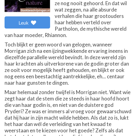
ze nog nooit gehoord. En dat wil
wat zeggen, na alle absurde
verhalen die haar grootouders
haar hebben verteld over
Leuk
Partholon, de mythische wereld
van haar moeder, Rhiannon.
Toch blijkt er geen woord van gelogen, wanneer
Morrigan zich na een ijzingwekkende ervaring ineens in
diezelfde parallelle wereld bevindt. In deze wereld zijn
haar krachten als uitverkorene van de godin groter dan
ze ooit voor mogelijk heeft gehouden, en blijkt er ook
nog eens een beestachtig aantrekkelijke, eh... centaur
naar haar gunsten te dingen.
Maar helemaal zonder twijfel is Morrigan niet. Want wie
zegt haar dat de stem die ze steeds in haar hoofd hoort
die van haar godin is, en niet van de duistere god
Pryderi? Ze was er immers al vroeg voor gewaarschuwd
dat hij haar in zijn macht wilde hebben. Als dat zo is, lukt
het haar dan wél de verleiding van het kwaad te
weerstaan en te kiezen voor het goede? Zelfs als dat