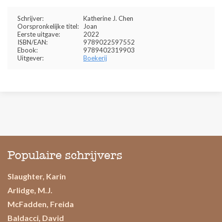
Schrijver:
Katherine J. Chen
Oorspronkelijke titel:
Joan
Eerste uitgave:
2022
ISBN/EAN:
9789022597552
Ebook:
9789402319903
Uitgever:
Boekerij
Populaire schrijvers
Slaughter, Karin
Arlidge, M.J.
McFadden, Freida
Baldacci, David