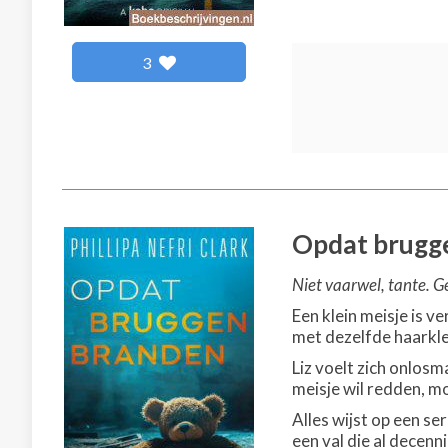
3
Opdat brugg
Niet vaarwel, tante. G
Een klein meisje is v
met dezelfde haarkle
Liz voelt zich onlosm
meisje wil redden, mo
Alles wijst op een se
een val die al decen