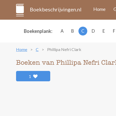
Boekbeschrijvingen.nl
Home
G
Boekenplank:
A
B
C
D
E
F
Home
C
Phillipa Nefri Clark
Boeken van Phillipa Nefri Clar
1