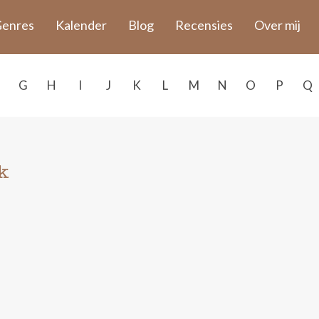
enres
Kalender
Blog
Recensies
Over mij
G
H
I
J
K
L
M
N
O
P
Q
k