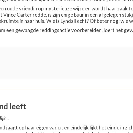
n oude vriendin op mysterieuze wijze en wordt haar zaak topp
 Vince Carter redde, is zijn enige buur in een afgelegen stukj
kruimte in haar huis. Wie is Lyndall echt? Of beter nog: wie w
eam een gewaagde reddingsactie voorbereiden, loert het gevaa
d leeft
jk...
d jaagt op haar eigen vader, en eindelijk lijkt het einde in z