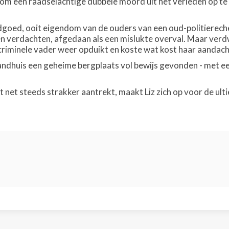
om een raadselachtige dubbele moord uit het verleden op te l
dgoed, ooit eigendom van de ouders van een oud-politierech
verdachten, afgedaan als een mislukte overval. Maar verdwe
’ criminele vader weer opduikt en koste wat kost haar aandac
landhuis een geheime bergplaats vol bewijs gevonden - met ee
t net steeds strakker aantrekt, maakt Liz zich op voor de ult