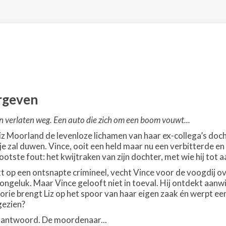
rgeven
n verlaten weg. Een auto die zich om een boom vouwt...
z Moorland de levenloze lichamen van haar ex-collega’s doch
je zal duwen. Vince, ooit een held maar nu een verbitterde 
ootste fout: het kwijtraken van zijn dochter, met wie hij tot
kt op een ontsnapte crimineel, vecht Vince voor de voogdij ov
ongeluk. Maar Vince gelooft niet in toeval. Hij ontdekt aanwi
eorie brengt Liz op het spoor van haar eigen zaak én werpt e
gezien?
 antwoord. De moordenaar...