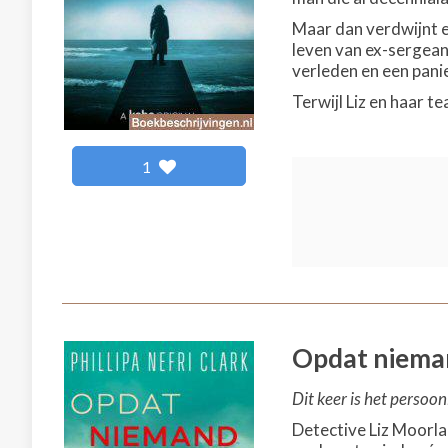
Maar dan verdwijnt ee
leven van ex-sergeant
verleden en een panie
Terwijl Liz en haar t
1
Opdat nieman
Dit keer is het persoonli
Detective Liz Moorlan