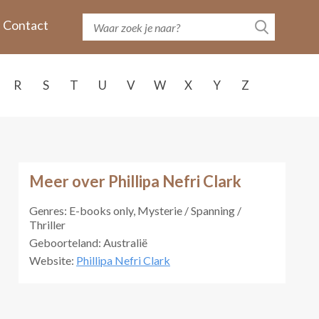
Contact
R
S
T
U
V
W
X
Y
Z
Meer over Phillipa Nefri Clark
Genres: E-books only, Mysterie / Spanning /
Thriller
Geboorteland: Australië
Website:
Phillipa Nefri Clark