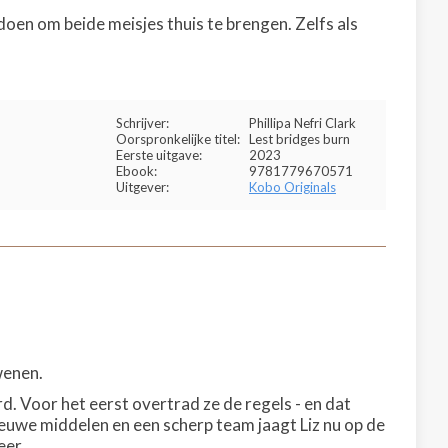
doen om beide meisjes thuis te brengen. Zelfs als
Schrijver:
Phillipa Nefri Clark
Oorspronkelijke titel:
Lest bridges burn
Eerste uitgave:
2023
Ebook:
9781779670571
Uitgever:
Kobo Originals
wenen.
d. Voor het eerst overtrad ze de regels - en dat
ieuwe middelen en een scherp team jaagt Liz nu op de
eer.