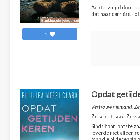
Achtervolgd door de l
dat haar carrière - of
1
Opdat getijd
Vertrouw niemand. Zelf
Ze schiet raak. Ze w
Sinds haar laatste za
leverde niet alleen 
man die al decenniala