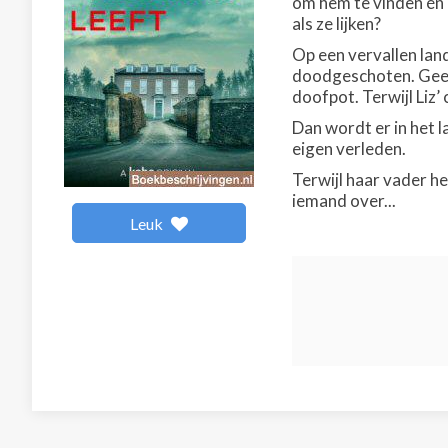
om hem te vinden én 
als ze lijken?
Op een vervallen lan
doodgeschoten. Geen 
doofpot. Terwijl Liz
Dan wordt er in het 
eigen verleden.
Terwijl haar vader he
iemand over...
Leuk