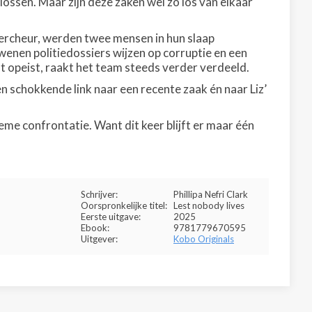
ossen. Maar zijn deze zaken wel zo los van elkaar
ercheur, werden twee mensen in hun slaap
nen politiedossiers wijzen op corruptie en een
ht opeist, raakt het team steeds verder verdeeld.
n schokkende link naar een recente zaak én naar Liz’
ieme confrontatie. Want dit keer blijft er maar één
Schrijver:
Phillipa Nefri Clark
Oorspronkelijke titel:
Lest nobody lives
Eerste uitgave:
2025
Ebook:
9781779670595
Uitgever:
Kobo Originals