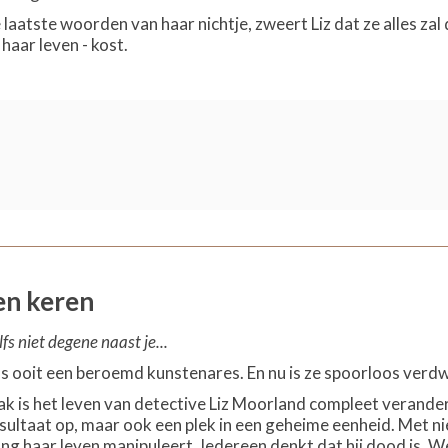
aatste woorden van haar nichtje, zweert Liz dat ze alles zal 
 haar leven - kost.
en keren
s niet degene naast je...
as ooit een beroemd kunstenares. En nu is ze spoorloos verd
ak is het leven van detective Liz Moorland compleet verander
resultaat op, maar ook een plek in een geheime eenheid. Met n
ng haar leven manipuleert. Iedereen denkt dat hij dood is. W