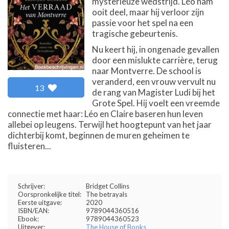
mysterieuze wedstrijd. Léo nam
ooit deel, maar hij verloor zijn
passie voor het spel na een
tragische gebeurtenis.
Nu keert hij, in ongenade gevallen
door een mislukte carrière, terug
naar Montverre. De school is
veranderd, een vrouw vervult nu
13
de rang van Magister Ludi bij het
Grote Spel. Hij voelt een vreemde
connectie met haar: Léo en Claire baseren hun leven
allebei op leugens. Terwijl het hoogtepunt van het jaar
dichterbij komt, beginnen de muren geheimen te
fluisteren...
Schrijver:
Bridget Collins
Oorspronkelijke titel:
The betrayals
Eerste uitgave:
2020
ISBN/EAN:
9789044360516
Ebook:
9789044360523
Uitgever:
The House of Books