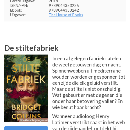
Eerste uitgave:
2018
ISBN/EAN:
9789044353235
Ebook:
9789044353242
Uitgever:
The House of Books
De stiltefabriek
In een afgelegen fabriek ratelen
de weefgetouwen dag en nacht.
Spinnenwebben uit mediterrane
wouden worden er gesponnen tot
een zijde die elk geluid verstilt.
Maar de stilte is niet onschuldig.
Wat gebeurt er met degenen die
onder haar betovering vallen? En
wie benut haar kracht?
Wanneer audioloog Henry
Latimer verstrikt raakt in het web
van de zijdehandel, ontdekt hij