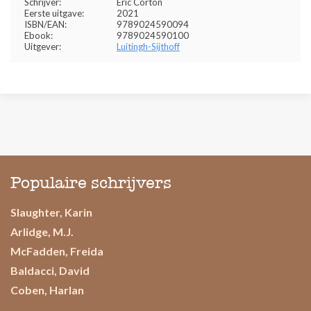
Schrijver:
Eric Corton
Eerste uitgave:
2021
ISBN/EAN:
9789024590094
Ebook:
9789024590100
Uitgever:
Luitingh-Sijthoff
Populaire schrijvers
Slaughter, Karin
Arlidge, M.J.
McFadden, Freida
Baldacci, David
Coben, Harlan