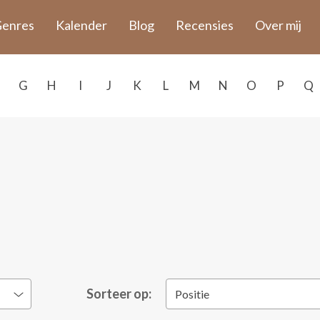
enres
Kalender
Blog
Recensies
Over mij
G
H
I
J
K
L
M
N
O
P
Q
Sorteer op:
Positie