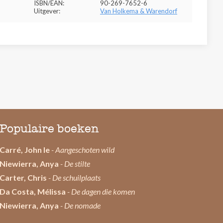
ISBN/EAN:
90-269-7652-6
Uitgever:
Van Holkema & Warendorf
Populaire boeken
Carré, John le
- Aangeschoten wild
Niewierra, Anya
- De stilte
Carter, Chris
- De schuilplaats
Da Costa, Mélissa
- De dagen die komen
Niewierra, Anya
- De nomade