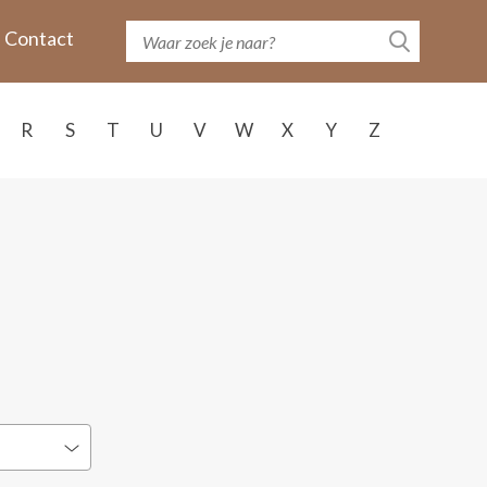
Contact
R
S
T
U
V
W
X
Y
Z