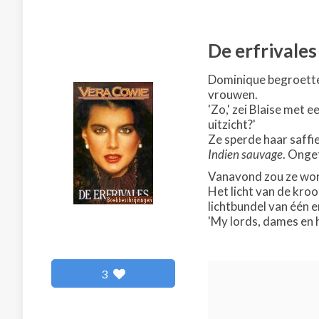
De erfrivales
Dominique begroette 
vrouwen.
'Zo,' zei Blaise met 
uitzicht?'
Ze sperde haar saffie
Indien sauvage
. Onge
Vanavond zou ze word
Het licht van de kro
lichtbundel van één e
'My lords, dames en h
3