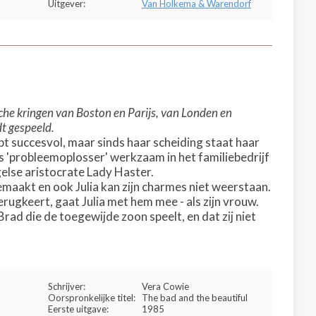
Uitgever:
Van Holkema & Warendorf
tische kringen van Boston en Parijs, van Londen en
dt gespeeld.
opt succesvol, maar sinds haar scheiding staat haar
ls 'probleemoplosser' werkzaam in het familiebedrijf
else aristocrate Lady Haster.
maakt en ook Julia kan zijn charmes niet weerstaan.
ugkeert, gaat Julia met hem mee - als zijn vrouw.
rad die de toegewijde zoon speelt, en dat zij niet
Schrijver:
Vera Cowie
Oorspronkelijke titel:
The bad and the beautiful
Eerste uitgave:
1985