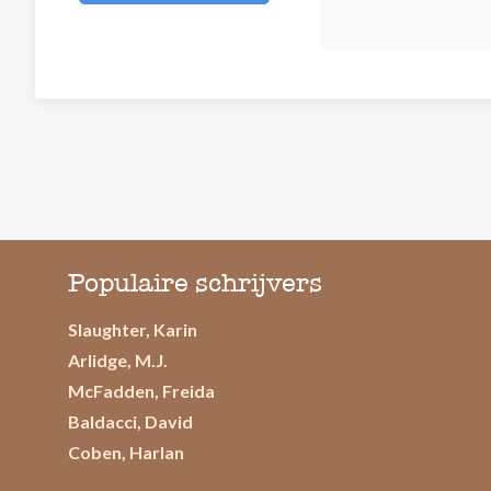
Populaire schrijvers
Slaughter, Karin
Arlidge, M.J.
McFadden, Freida
Baldacci, David
Coben, Harlan