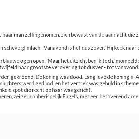
haar man zelfingenomen, zich bewust van de aandacht die ze 
een scheve glimlach. 'Vanavond is het dus zover.' Hij keek naar
rblauwe ogen open. 'Maar het uitzicht ben ik toch,' mompelde 
twijfeld haar grootste verovering tot dusver - tot vanavond
en gekroond. De koning was dood. Lang leve de koningin. A
onluchters werd gedimd, en het vertrek was gehuld in scheme
nkele spot die recht op haar was gericht.
eren,'zei ze in onberispelijk Engels, met een betoverend acc