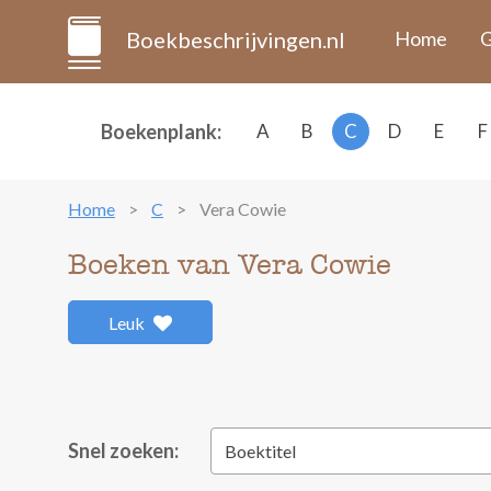
Boekbeschrijvingen.nl
Home
G
Boekenplank:
A
B
C
D
E
F
Home
C
Vera Cowie
Boeken van Vera Cowie
Leuk
Snel zoeken:
Boektitel