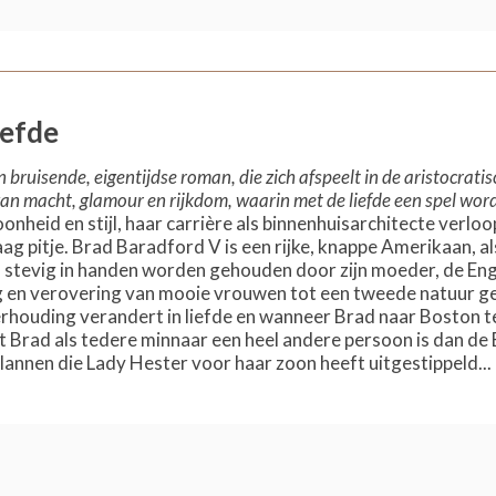
iefde
en bruisende, eigentijdse roman, die zich afspeelt in de aristocra
van macht, glamour en rijkdom, waarin met de liefde een spel wor
oonheid en stijl, haar carrière als binnenhuisarchitecte verlo
aag pitje. Brad Baradford V is een rijke, knappe Amerikaan, a
stevig in handen worden gehouden door zijn moeder, de Eng
g en verovering van mooie vrouwen tot een tweede natuur ge
houding verandert in liefde en wanneer Brad naar Boston ter
t Brad als tedere minnaar een heel andere persoon is dan de B
lannen die Lady Hester voor haar zoon heeft uitgestippeld...