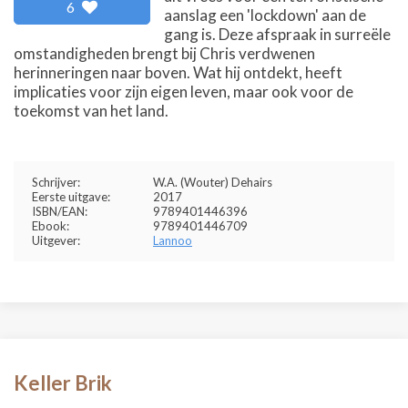
6
aanslag een 'lockdown' aan de
gang is. Deze afspraak in surreële
omstandigheden brengt bij Chris verdwenen
herinneringen naar boven. Wat hij ontdekt, heeft
implicaties voor zijn eigen leven, maar ook voor de
toekomst van het land.
Schrijver:
W.A. (Wouter) Dehairs
Eerste uitgave:
2017
ISBN/EAN:
9789401446396
Ebook:
9789401446709
Uitgever:
Lannoo
Keller Brik