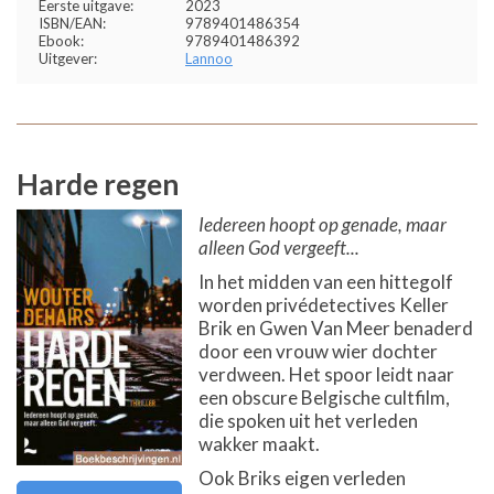
Eerste uitgave:
2023
ISBN/EAN:
9789401486354
Ebook:
9789401486392
Uitgever:
Lannoo
Harde regen
Iedereen hoopt op genade, maar
alleen God vergeeft...
In het midden van een hittegolf
worden privédetectives Keller
Brik en Gwen Van Meer benaderd
door een vrouw wier dochter
verdween. Het spoor leidt naar
een obscure Belgische cultfilm,
die spoken uit het verleden
wakker maakt.
Ook Briks eigen verleden