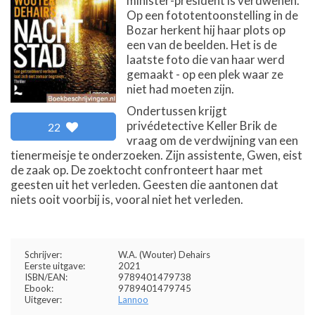
minister-president is verdwenen.
Op een fototentoonstelling in de
Bozar herkent hij haar plots op
een van de beelden. Het is de
laatste foto die van haar werd
gemaakt - op een plek waar ze
niet had moeten zijn.
Ondertussen krijgt
privédetective Keller Brik de
22
vraag om de verdwijning van een
tienermeisje te onderzoeken. Zijn assistente, Gwen, eist
de zaak op. De zoektocht confronteert haar met
geesten uit het verleden. Geesten die aantonen dat
niets ooit voorbij is, vooral niet het verleden.
Schrijver:
W.A. (Wouter) Dehairs
Eerste uitgave:
2021
ISBN/EAN:
9789401479738
Ebook:
9789401479745
Uitgever:
Lannoo