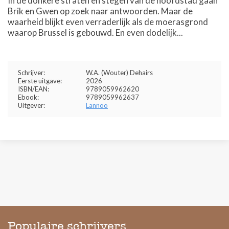
In de donkere straten en stegen van de hoofdstad gaan
Brik en Gwen op zoek naar antwoorden. Maar de
waarheid blijkt even verraderlijk als de moerasgrond
waarop Brussel is gebouwd. En even dodelijk...
Schrijver:
W.A. (Wouter) Dehairs
Eerste uitgave:
2026
ISBN/EAN:
9789059962620
Ebook:
9789059962637
Uitgever:
Lannoo
Populaire schrijvers