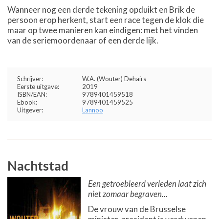
Wanneer nog een derde tekening opduikt en Brik de
persoon erop herkent, start een race tegen de klok die
maar op twee manieren kan eindigen: met het vinden
van de seriemoordenaar of een derde lijk.
Schrijver:
W.A. (Wouter) Dehairs
Eerste uitgave:
2019
ISBN/EAN:
9789401459518
Ebook:
9789401459525
Uitgever:
Lannoo
Nachtstad
Een getroebleerd verleden laat zich
niet zomaar begraven...
De vrouw van de Brusselse