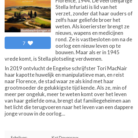
Florence, 1944. De veertienjarige
Stella Infuriati is lid van het
verzet, zonder dat haar ouders of
zelfs haar geliefde broer het
weten. Als koerierster brengt ze
nieuws, wapens en medicijnen
rond. Ze is vastbesloten om na de
7
oorlog een nieuw leven op te
bouwen. Maar als er in 1945
vrede komt, is Stella plotseling verdwenen.
In 2019 ontvlucht de Engelse schrijfster Tori MacNair
haar kapotte huwelijk en manipulatieve man, en reist
naar Florence, de stad waar ze als kind met haar
grootmoeder de gelukkigste tijd kende. Als ze, min of
meer per ongeluk, meer te weten komt over het leven
van haar geliefde oma, brengt dat familiegeheimen aan
het licht die terugvoeren naar het leven van een dappere
jonge vrouw in de oorlog...
Schrijver:
Kat Devereaux