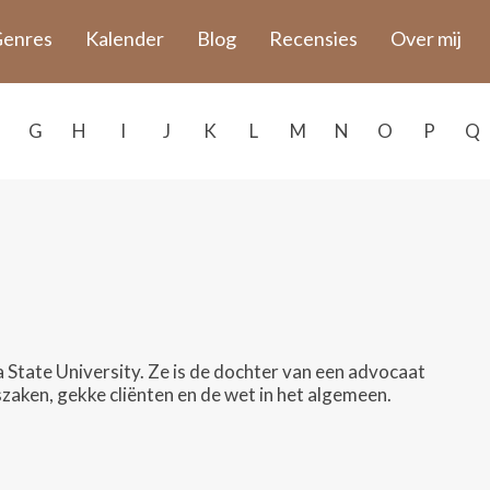
enres
Kalender
Blog
Recensies
Over mij
G
H
I
J
K
L
M
N
O
P
Q
a State University. Ze is de dochter van een advocaat
aken, gekke cliënten en de wet in het algemeen.