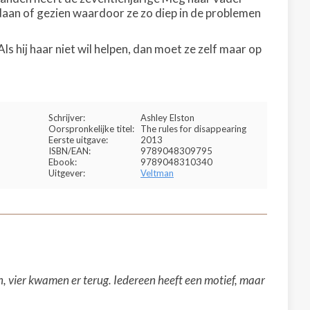
aan of gezien waardoor ze zo diep in de problemen
s hij haar niet wil helpen, dan moet ze zelf maar op
Schrijver:
Ashley Elston
Oorspronkelijke titel:
The rules for disappearing
Eerste uitgave:
2013
ISBN/EAN:
9789048309795
Ebook:
9789048310340
Uitgever:
Veltman
n, vier kwamen er terug. Iedereen heeft een motief, maar