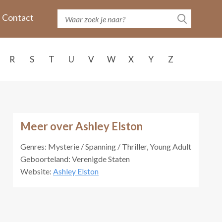
Contact
R
S
T
U
V
W
X
Y
Z
Meer over Ashley Elston
Genres: Mysterie / Spanning / Thriller, Young Adult
Geboorteland: Verenigde Staten
Website:
Ashley Elston