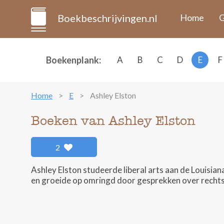
Boekbeschrijvingen.nl
Home
G
Boekenplank:
A
B
C
D
E
F
Home
E
Ashley Elston
Boeken van Ashley Elston
2
Ashley Elston studeerde liberal arts aan de Louisian
en groeide op omringd door gesprekken over rechtsz