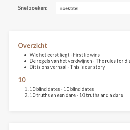
Snel zoeken:
Boektitel
Overzicht
Wie het eerst liegt - First lie wins
De regels van het verdwijnen - The rules for d
Dit is ons verhaal - This is our story
10
10 blind dates - 10 blind dates
10 truths en een dare - 10 truths and a dare