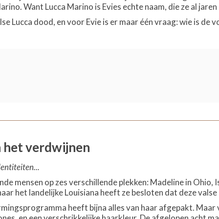
Marino. Want Lucca Marino is Evies echte naam, die ze al jare
alse Lucca dood, en voor Evie is er maar één vraag: wie is de 
n het verdwijnen
entiteiten...
nde mensen op zes verschillende plekken: Madeline in Ohio, Is
naar het landelijke Louisiana heeft ze besloten dat deze valse i
mingsprogramma heeft bijna alles van haar afgepakt. Maar v
es, en een verschrikkelijke haarkleur. De afgelopen acht m