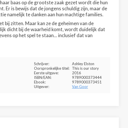
 haar baas op de grootste zaak gezet wordt die hun
. Er is bewijs dat de jongens schuldig zijn, maar de
nctie namelijk te danken aan hun machtige families.
iet bij zitten. Maar kan ze de geheimen van de
jk dicht bij de waarheid komt, wordt duidelijk dat
evens op het spel te staan... inclusief dat van
Schrijver:
Ashley Elston
Oorspronkelijke titel:
This is our story
Eerste uitgave:
2016
ISBN/EAN:
9789000373444
Ebook:
9789000373451
Uitgever:
Van Goor