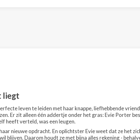
 liegt
 perfecte leven te leiden met haar knappe, liefhebbende vriend
zen. Er zit alleen één addertje onder het gras: Evie Porter b
elf heeft verteld, was een leugen.
ij haar nieuwe opdracht. En oplichtster Evie weet dat ze het z
 wil blijven. Daarom houdt ze met bijna alles rekening - beha