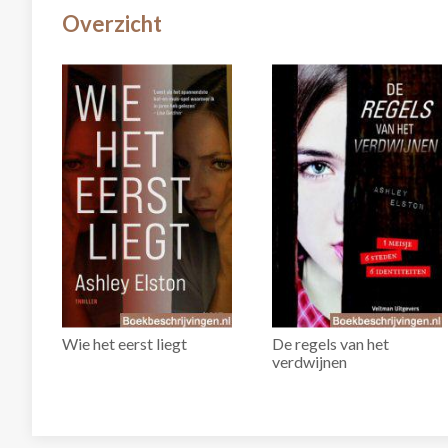
Overzicht
Wie het eerst liegt
De regels van het
verdwijnen