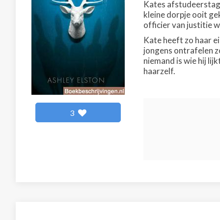
Kates afstudeerstage
kleine dorpje ooit ge
officier van justitie
Kate heeft zo haar ei
jongens ontrafelen zo
niemand is wie hij lij
haarzelf.
3