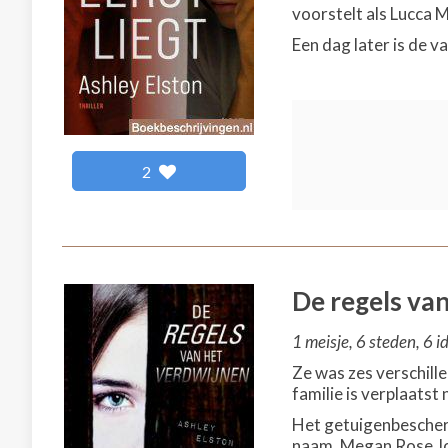
voorstelt als Lucca 
Een dag later is de v
2
De regels va
1 meisje, 6 steden, 6 id
Ze was zes verschille
familie is verplaatst 
Het getuigenbescher
naam, Megan Rose Jon