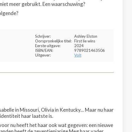
n niet meer gebruikt. Een waarschuwing?
volgende?
Schrijver:
Ashley Elston
Oorspronkelijke titel:
First lie wins
Eerste uitgave:
2024
ISBN/EAN:
9789021463506
Uitgever:
Volt
abelle in Missouri, Olivia in Kentucky... Maar nu haar
dentiteit haar laatste is.
oor nu heeft het haar ook wat gegeven: een nieuwe
aanden heeft de zeventienjarige Meg haar vader