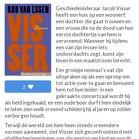
Geschiedenisleraar Jacob Visser
heeft een huis op een woonerf,
een dochter die gaat trouwen en
een vrouw die na de dood van hun
eerste dochtertje van hem is
vervreemd. Wanneer hij tijdens
een van zijn lessen iets
ondoordachts zegt, komt zijn
leven in een maalstroom terecht.
Een groepje neonazi's vat zijn
uitspraken op als een oproep om
tot actie over te gaan en benoemt
2
hem tot hun leider; in een
gekraakte concertzaal wordt hij
als held ingehaald, en een oude boer durft hem eindelijk
te laten zien welk vreemd schilderij hij al jaren op zolder
verborgen houdt.
Terwijl de wereld om hem heen steeds vreemdere
vormen aanneemt, ziet Visser zich geconfronteerd met
pijnlijke herinneringen aan zijn gestorven kind en wordt