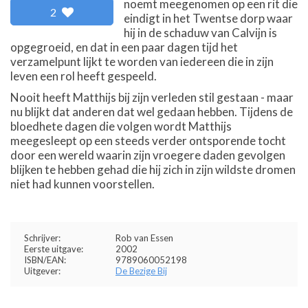
noemt meegenomen op een rit die
2
eindigt in het Twentse dorp waar
hij in de schaduw van Calvijn is
opgegroeid, en dat in een paar dagen tijd het
verzamelpunt lijkt te worden van iedereen die in zijn
leven een rol heeft gespeeld.
Nooit heeft Matthijs bij zijn verleden stil gestaan - maar
nu blijkt dat anderen dat wel gedaan hebben. Tijdens de
bloedhete dagen die volgen wordt Matthijs
meegesleept op een steeds verder ontsporende tocht
door een wereld waarin zijn vroegere daden gevolgen
blijken te hebben gehad die hij zich in zijn wildste dromen
niet had kunnen voorstellen.
Schrijver:
Rob van Essen
Eerste uitgave:
2002
ISBN/EAN:
9789060052198
Uitgever:
De Bezige Bij