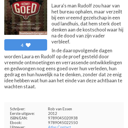
Laura's man Rudolf zou haar van
het bureau ophalen, maar verzeilt
bij een vreemd gezelschap in een
oud landhuis, dat hem sterk doet
denken aan de kostschool waar hij
na de dood van zijn vader
verbleef.
4
In de daaropvolgende dagen
worden Laura en Rudolf op de proef gesteld door
vreemde ontmoetingen en verrassende ontwikkelingen
en gedwongen nog eens goed over hun verleden, hun
gedrag en hun huwelijk na te denken, zonder dat ze enig
idee hebben wat hun aan het einde van deze achtbaan te
wachten staat.
Schrijver:
Rob van Essen
Eerste uitgave:
2012
ISBN/EAN:
9789045020938
Ebook:
9789045022550
Uitgever:
Atlas Contact