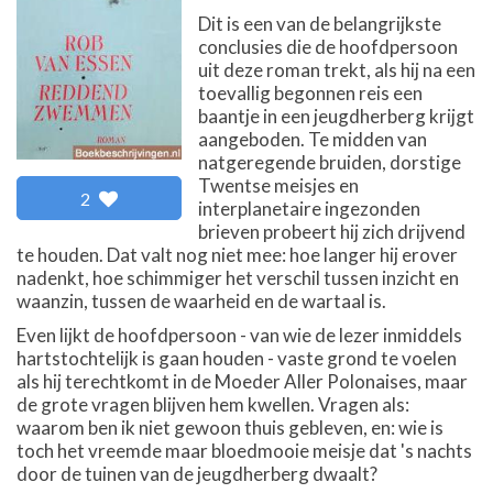
Dit is een van de belangrijkste
conclusies die de hoofdpersoon
uit deze roman trekt, als hij na een
toevallig begonnen reis een
baantje in een jeugdherberg krijgt
aangeboden. Te midden van
natgeregende bruiden, dorstige
Twentse meisjes en
2
interplanetaire ingezonden
brieven probeert hij zich drijvend
te houden. Dat valt nog niet mee: hoe langer hij erover
nadenkt, hoe schimmiger het verschil tussen inzicht en
waanzin, tussen de waarheid en de wartaal is.
Even lijkt de hoofdpersoon - van wie de lezer inmiddels
hartstochtelijk is gaan houden - vaste grond te voelen
als hij terechtkomt in de Moeder Aller Polonaises, maar
de grote vragen blijven hem kwellen. Vragen als:
waarom ben ik niet gewoon thuis gebleven, en: wie is
toch het vreemde maar bloedmooie meisje dat 's nachts
door de tuinen van de jeugdherberg dwaalt?