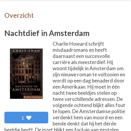
Overzicht
Nachtdief in Amsterdam
Charlie Howard schrijft
misdaadromans en heeft
daarnaast een succesvolle
carrière als meesterdief. Hij
woont tijdelijk in Amsterdam om
zijn nieuwe roman te voltooien en
wordt op een dag benaderd door
een Amerikaan. Hij moet in één
nacht twee beeldjes stelen op
twee verschillende adressen. De
volgende ochtend blijkt alles fout
te lopen. De Amsterdamse politie
verdenkt hem van moord en een
1
bende denkt dat hij het derde
beeldje heeft. De inzet blijkt een fortuin aan gestolen