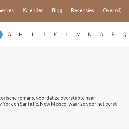
enres
Kalender
Blog
Recensies
Over mij
G
H
I
J
K
L
M
N
O
P
Q
storische romans, voordat ze overstapte naar
w York en Santa Fe, New Mexico, waar ze voor het eerst