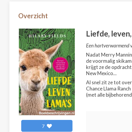
Overzicht
Liefde, leven,
Een hartverwarmend ve
Nadat Merry Manning
de voormalig skikampi
krijgt ze de opdracht
New Mexico...
Al snel zit ze tot ove
Chance Llama Ranch 
(met alle bijbehorende
7