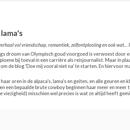
 lama's
rhaal vol vriendschap, romantiek, zelfontplooiing en ook wat..
s droom van Olympisch goud voorgoed is verwoest door een 
oene bij toeval in een carrière als reisjournalist. Maar in pl
 om de blog ‘Doe mij vooral niet na’ te starten. En hiervoor 
r haar oren in de alpaca’s, lama’s en geiten, en alle geuren en k
en een bepaalde brute cowboy beginnen haar meer en meer t
 viezigheid) misschien wel precies is wat ze altijd heeft gemis