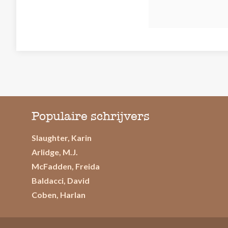
Populaire schrijvers
Slaughter, Karin
Arlidge, M.J.
McFadden, Freida
Baldacci, David
Coben, Harlan