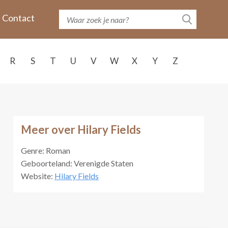
Contact
R
S
T
U
V
W
X
Y
Z
Meer over Hilary Fields
Genre: Roman
Geboorteland: Verenigde Staten
Website:
Hilary Fields