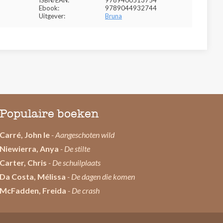
ISBN/EAN:
9789400513754
Ebook:
9789044932744
Uitgever:
Bruna
Populaire boeken
Carré, John le
- Aangeschoten wild
Niewierra, Anya
- De stilte
Carter, Chris
- De schuilplaats
Da Costa, Mélissa
- De dagen die komen
McFadden, Freida
- De crash