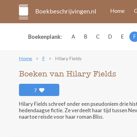
Boekbeschrijvingen.nl
Home
G
Boekenplank:
A
B
C
D
E
F
Home
F
Hilary Fields
Boeken van Hilary Fields
7
Hilary Fields schreef onder een pseudoniem drie hi
hedendaagse fictie. Ze verdeelt haar tijd tussen Ne
naartoe reisde voor haar roman
Bliss
.