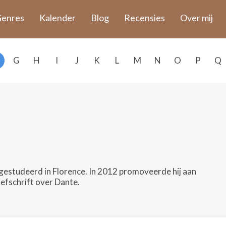
enres
Kalender
Blog
Recensies
Over mij
G
H
I
J
K
L
M
N
O
P
Q
ur gestudeerd in Florence. In 2012 promoveerde hij aan
oefschrift over Dante.