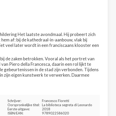
ildering Het laatste avondmaal. Hij probeert zich
hem af: bij de kathedraal-in-aanbouw, vlak bij
iet veel later wordt in een franciscaans klooster een
 bij de zaken betrokken. Vooral als het portret van
n Piero della Francesca, daarin een rol lijkt te
de gebeurtenissen in de stad zijn verbonden. Tijdens
n in zijn eigen kunstwerk te verwerken. Daarmee
Schrijver:
Francesco Fioretti
Oorspronkelijke titel:
La biblioteca segreta di Leonardo
Eerste uitgave:
2018
ISBN/EAN:
9789022586020