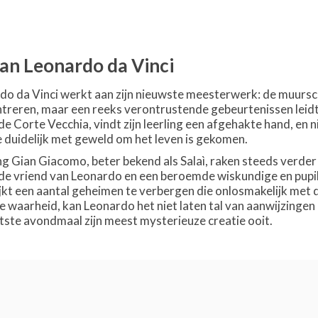
an Leonardo da Vinci
do da Vinci werkt aan zijn nieuwste meesterwerk: de muursch
ntreren, maar een reeks verontrustende gebeurtenissen leidt 
de Corte Vecchia, vindt zijn leerling een afgehakte hand, en n
duidelijk met geweld om het leven is gekomen.
ling Gian Giacomo, beter bekend als Salaì, raken steeds verder
de vriend van Leonardo en een beroemde wiskundige en pupil va
ijkt een aantal geheimen te verbergen die onlosmakelijk met 
de waarheid, kan Leonardo het niet laten tal van aanwijzinge
atste avondmaal zijn meest mysterieuze creatie ooit.