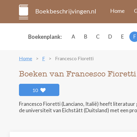
Boekbeschrijvingen.nl
Home
G
Boekenplank:
A
B
C
D
E
F
Home
F
Francesco Fioretti
Boeken van Francesco Fioretti
10
Francesco Fioretti (Lanciano, Italië) heeft literatu
de universiteit van Eichstätt (Duitsland) met een pr