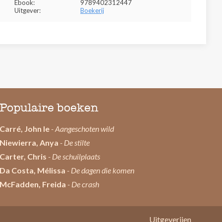
Ebook:
9789402312447
Uitgever:
Boekerij
Populaire boeken
Carré, John le
- Aangeschoten wild
Niewierra, Anya
- De stilte
Carter, Chris
- De schuilplaats
Da Costa, Mélissa
- De dagen die komen
McFadden, Freida
- De crash
Uitgeverijen