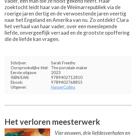
vader, een man die ze nooit gekend heeft. Haar
zoektocht leidt haar van de Weimarrepubliek via de
roerige jaren dertig en de verwoestende jaren veertig
naar het Engeland en Amerika van nu. Zo ontdekt Clara
het verhaal van haar vader, over een meeslepende
liefde, onvergeeflijk verraad en de grootste opoffering
die de liefde kan vragen.
Schrijver:
Sarah Freethy
Oorspronkelijke titel:
The porcelain maker
Eerste uitgave:
2023
ISBN/EAN:
9789402712810
Ebook:
9789402768855
Uitgever:
HarperCollins
Het verloren meesterwerk
Vier eeuwen, drie liefdesverhalen en