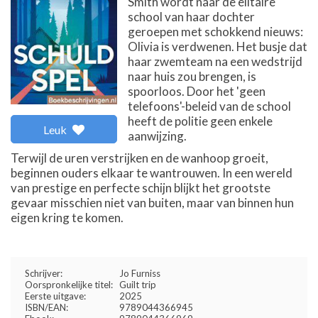
Smith wordt naar de elitaire
school van haar dochter
geroepen met schokkend nieuws:
Olivia is verdwenen. Het busje dat
haar zwemteam na een wedstrijd
naar huis zou brengen, is
spoorloos. Door het 'geen
telefoons'-beleid van de school
heeft de politie geen enkele
Leuk
aanwijzing.
Terwijl de uren verstrijken en de wanhoop groeit,
beginnen ouders elkaar te wantrouwen. In een wereld
van prestige en perfecte schijn blijkt het grootste
gevaar misschien niet van buiten, maar van binnen hun
eigen kring te komen.
Schrijver:
Jo Furniss
Oorspronkelijke titel:
Guilt trip
Eerste uitgave:
2025
ISBN/EAN:
9789044366945