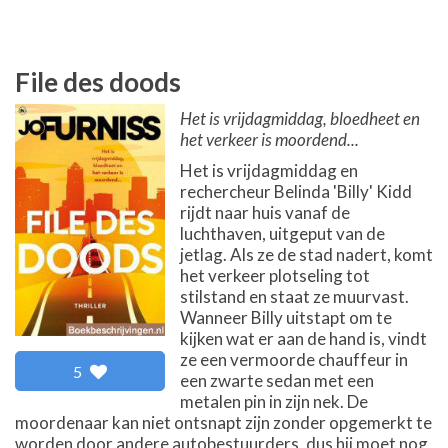
File des doods
Het is vrijdagmiddag, bloedheet en
het verkeer is moordend...
Het is vrijdagmiddag en
rechercheur Belinda 'Billy' Kidd
rijdt naar huis vanaf de
luchthaven, uitgeput van de
jetlag. Als ze de stad nadert, komt
het verkeer plotseling tot
stilstand en staat ze muurvast.
Wanneer Billy uitstapt om te
kijken wat er aan de hand is, vindt
ze een vermoorde chauffeur in
5
een zwarte sedan met een
metalen pin in zijn nek. De
moordenaar kan niet ontsnapt zijn zonder opgemerkt te
worden door andere autobestuurders, dus hij moet nog