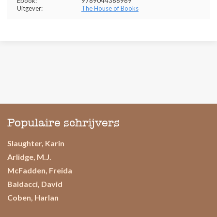
Ebook:
9789044366969
Uitgever:
The House of Books
Populaire schrijvers
Slaughter, Karin
Arlidge, M.J.
McFadden, Freida
Baldacci, David
Coben, Harlan