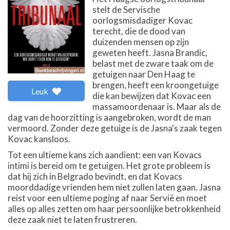
stelt de Servische
oorlogsmisdadiger Kovac
terecht, die de dood van
duizenden mensen op zijn
geweten heeft. Jasna Brandic,
belast met de zware taak om de
getuigen naar Den Haag te
brengen, heeft een kroongetuige
Leuk
die kan bewijzen dat Kovac een
massamoordenaar is. Maar als de
dag van de hoorzitting is aangebroken, wordt de man
vermoord. Zonder deze getuige is de Jasna's zaak tegen
Kovac kansloos.
Tot een ultieme kans zich aandient: een van Kovacs
intimi is bereid om te getuigen. Het grote probleem is
dat hij zich in Belgrado bevindt, en dat Kovacs
moorddadige vrienden hem niet zullen laten gaan. Jasna
reist voor een ultieme poging af naar Servië en moet
alles op alles zetten om haar persoonlijke betrokkenheid
deze zaak niet te laten frustreren.