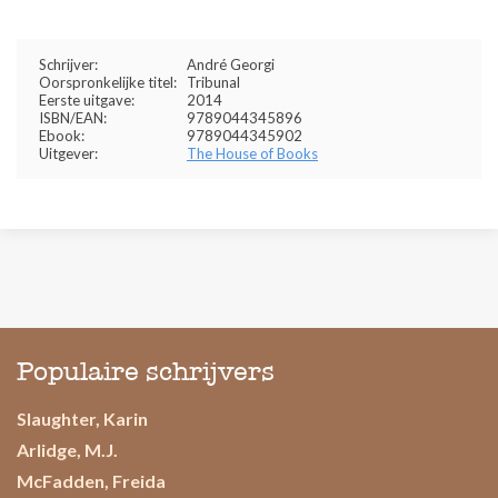
Schrijver:
André Georgi
Oorspronkelijke titel:
Tribunal
Eerste uitgave:
2014
ISBN/EAN:
9789044345896
Ebook:
9789044345902
Uitgever:
The House of Books
Populaire schrijvers
Slaughter, Karin
Arlidge, M.J.
McFadden, Freida