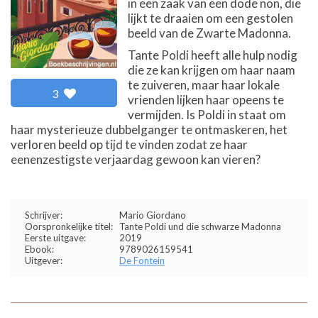
in een zaak van een dode non, die
lijkt te draaien om een gestolen
beeld van de Zwarte Madonna.
Tante Poldi heeft alle hulp nodig
die ze kan krijgen om haar naam
te zuiveren, maar haar lokale
3
vrienden lijken haar opeens te
vermijden. Is Poldi in staat om
haar mysterieuze dubbelganger te ontmaskeren, het
verloren beeld op tijd te vinden zodat ze haar
eenenzestigste verjaardag gewoon kan vieren?
Schrijver:
Mario Giordano
Oorspronkelijke titel:
Tante Poldi und die schwarze Madonna
Eerste uitgave:
2019
Ebook:
9789026159541
Uitgever:
De Fontein