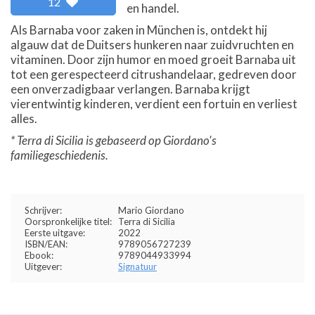
12
en handel.
Als Barnaba voor zaken in München is, ontdekt hij
algauw dat de Duitsers hunkeren naar zuidvruchten en
vitaminen. Door zijn humor en moed groeit Barnaba uit
tot een gerespecteerd citrushandelaar, gedreven door
een onverzadigbaar verlangen. Barnaba krijgt
vierentwintig kinderen, verdient een fortuin en verliest
alles.
* Terra di Sicilia is gebaseerd op Giordano's
familiegeschiedenis.
Schrijver:
Mario Giordano
Oorspronkelijke titel:
Terra di Sicilia
Eerste uitgave:
2022
ISBN/EAN:
9789056727239
Ebook:
9789044933994
Uitgever:
Signatuur