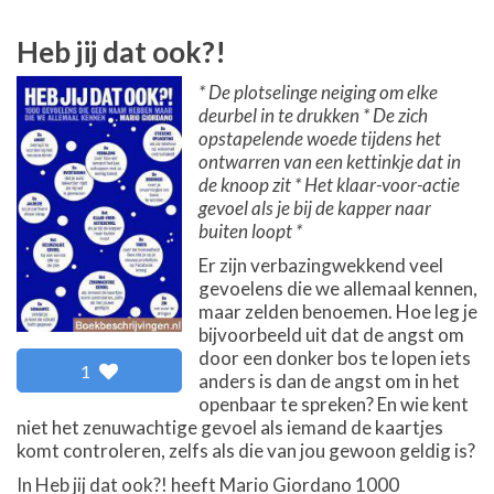
Heb jij dat ook?!
* De plotselinge neiging om elke
deurbel in te drukken * De zich
opstapelende woede tijdens het
ontwarren van een kettinkje dat in
de knoop zit * Het klaar-voor-actie
gevoel als je bij de kapper naar
buiten loopt *
Er zijn verbazingwekkend veel
gevoelens die we allemaal kennen,
maar zelden benoemen. Hoe leg je
bijvoorbeeld uit dat de angst om
door een donker bos te lopen iets
1
anders is dan de angst om in het
openbaar te spreken? En wie kent
niet het zenuwachtige gevoel als iemand de kaartjes
komt controleren, zelfs als die van jou gewoon geldig is?
In Heb jij dat ook?! heeft Mario Giordano 1000