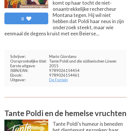
komt op haar tocht de niet-
onaantrekkelijke rechercheur
Montana tegen. Hij wil niet
8
hebben dat Poldi haar neus in zijn
onderzoek steekt, maar wie
eenmaal de degens kruist met een Beierse...
Schrijver:
Mario Giordano
Oorspronkelijke titel:
Tante Poldi und die sizilianischen Löwen
Eerste uitgave:
2015
ISBN/EAN:
9789026154454
Ebook:
9789026154461
Uitgever:
De Fontein
Tante Poldi en de hemelse vruchten
Tante Poldi’s humeur is beneden
het dieptepunt gezonken: haar