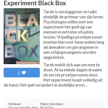
Experiment Black Box
Tarek is verslaggever en ruikt
eindelijk de primeur van zijn leven.
Psychologen willen met een
experiment het gedrag van
mensen in extreme situaties
testen. Vrijwillige proefpersonen
moeten hiervoor twee weken lang
als bewakers en gevangenen in
een schijngevangenis worden
opgesloten.
Tarek meldt zich aan om mee te
doen. Al na enkele dagen draaien
2
de eerste proefpersonen door.
Het experiment loopt volledig uit
de hand. Het spel verandert in dodelijke ernst...
Schrijver:
Mario Giordano
Oorspronkelijke titel:
Black Box