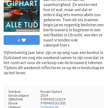
saamhorigheid. Ze wisten niet
hoe of wat, maar wel dat er
iedere dag iets memorabels zou
gebeuren. Toen de zes mannen
begin jaren negentig besloten een
bierbrouwerij te beginnen in een
werfkelder in Utrecht, werden ze
naast vrienden ook
4
zakenpartners.
Vijfentwintig jaar later zijn ze op weg naar een boshut in
Duitsland om nog één weekend samen te zijn voordat ze
het contract voor de verkoop van de brouwerij tekenen.
Tijdens dit weekend reflecteren ze op de vriendschap en
op het leven.
Schrijver:
Ronald Giphart
Eerste uitgave:
2019
ISBN/EAN:
9789403123219
Ebook:
9789403161303
Uitgever:
De Bezige Bij