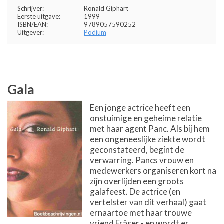
Schrijver:
Ronald Giphart
Eerste uitgave:
1999
ISBN/EAN:
9789057590252
Uitgever:
Podium
Gala
Een jonge actrice heeft een
onstuimige en geheime relatie
met haar agent Panc. Als bij hem
een ongeneeslijke ziekte wordt
geconstateerd, begint de
verwarring. Pancs vrouw en
medewerkers organiseren kort na
zijn overlijden een groots
galafeest. De actrice (en
vertelster van dit verhaal) gaat
ernaartoe met haar trouwe
vriend Fräser - en wordt er