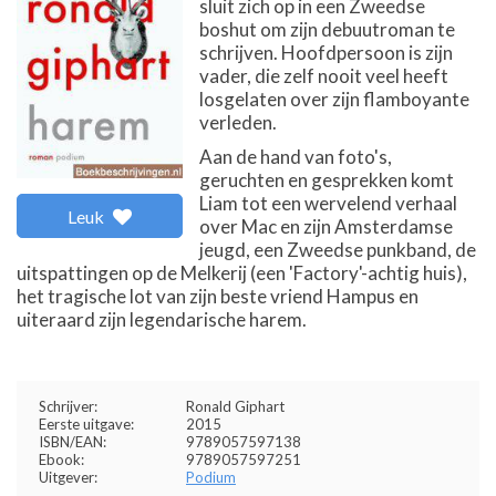
sluit zich op in een Zweedse
boshut om zijn debuutroman te
schrijven. Hoofdpersoon is zijn
vader, die zelf nooit veel heeft
losgelaten over zijn flamboyante
verleden.
Aan de hand van foto's,
geruchten en gesprekken komt
Liam tot een wervelend verhaal
Leuk
over Mac en zijn Amsterdamse
jeugd, een Zweedse punkband, de
uitspattingen op de Melkerij (een 'Factory'-achtig huis),
het tragische lot van zijn beste vriend Hampus en
uiteraard zijn legendarische harem.
Schrijver:
Ronald Giphart
Eerste uitgave:
2015
ISBN/EAN:
9789057597138
Ebook:
9789057597251
Uitgever:
Podium