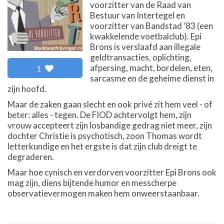
voorzitter van de Raad van
Bestuur van Intertegel en
voorzitter van Bandstad ’83 (een
kwakkelende voetbalclub). Epi
Brons is verslaafd aan illegale
geldtransacties, oplichting,
afpersing, macht, bordelen, eten,
1
sarcasme en de geheime dienst in
zijn hoofd.
Maar de zaken gaan slecht en ook privé zit hem veel - of
beter: alles - tegen. De FIOD achtervolgt hem, zijn
vrouw accepteert zijn losbandige gedrag niet meer, zijn
dochter Christie is psychotisch, zoon Thomas wordt
letterkundige en het ergste is dat zijn club dreigt te
degraderen.
Maar hoe cynisch en verdorven voorzitter Epi Brons ook
mag zijn, diens bijtende humor en messcherpe
observatievermogen maken hem onweerstaanbaar.