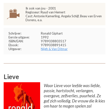
Ik ook van jou - 2001
Regisseur: Ruud van Hemert
Cast: Antonie Kamerling, Angela Schijf, Beau van Erven
Dorens, e.a.
Schrijver:
Ronald Giphart
Eerste uitgave:
1992
ISBN/EAN:
9789038803517
Ebook:
9789038891415
Uitgever:
Nijgh & Van Ditmar
Lieve
Waar Lieve voor leefde was liefde,
passie, hartstocht, verlangen,
overgave, zelfverlies, puurheid. Ze
gaf zich volledig. De vrouw die ik kies
om haar te mogen spelen zal