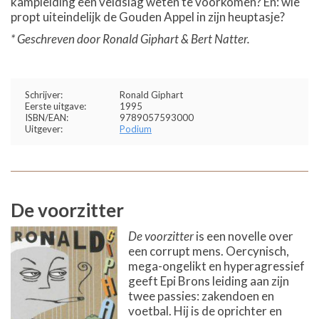
kampleiding een veldslag weten te voorkomen? En: wie
propt uiteindelijk de Gouden Appel in zijn heuptasje?
* Geschreven door Ronald Giphart & Bert Natter.
Schrijver:
Ronald Giphart
Eerste uitgave:
1995
ISBN/EAN:
9789057593000
Uitgever:
Podium
De voorzitter
De voorzitter
is een novelle over
een corrupt mens. Oercynisch,
mega-ongelikt en hyperagressief
geeft Epi Brons leiding aan zijn
twee passies: zakendoen en
voetbal. Hij is de oprichter en