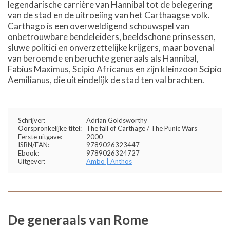
legendarische carrière van Hannibal tot de belegering
van de stad en de uitroeiing van het Carthaagse volk.
Carthago is een overweldigend schouwspel van
onbetrouwbare bendeleiders, beeldschone prinsessen,
sluwe politici en onverzettelijke krijgers, maar bovenal
van beroemde en beruchte generaals als Hannibal,
Fabius Maximus, Scipio Africanus en zijn kleinzoon Scipio
Aemilianus, die uiteindelijk de stad ten val brachten.
Schrijver:
Adrian Goldsworthy
Oorspronkelijke titel:
The fall of Carthage / The Punic Wars
Eerste uitgave:
2000
ISBN/EAN:
9789026323447
Ebook:
9789026324727
Uitgever:
Ambo | Anthos
De generaals van Rome