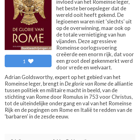
invloed van het Romeinse leger,
het beste beroepsleger dat de
wereld ooit heeft gekend. De
legioenen waren niet 'slechts' uit
op de overwinning, maar ook op
de totale vernietiging van hun
vijanden. Deze agressieve
Romeinse oorlogsvoering
creëerde een enorm rijk, dat voor
een groot deel gekenmerkt werd
1
door vrede en welvaart.
Adrian Goldsworthy, expert op het gebied van het
Romeinse leger, brengt in
De glorie van Rome
de alliantie
tussen politiek en militaire macht in beeld, van de
stichting van Rome door Romulus in 753 voor Christus,
tot de uiteindelijke ondergang en val van het Romeinse
Rijk en de pogingen om Rome en Italië te redden van de
'barbaren' in de zesde eeuw.