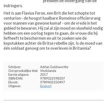
prediken de ondergang van de
indringers.
Het is aan Flavius Ferox, een Brit die het schopte tot
centurion - de hoogst haalbare Romeinse officiersrang
voor mannen van gewone komaf - om de vrede in het
gebied te bewaren. Hij zal al zijn moed en sluwheid nodig
hebben om een oorlog tegen te gaan, de vrouw die hij
liefheeft te beschermen en uit te zoeken wie de
kopstukken achter de Britse rebellie zijn. Is de moed van
één soldaat genoeg om te overleven in Britannia?
Schrijver:
Adrian Goldsworthy
Oorspronkelijke titel:
Vindolanda
Eerste uitgave:
2017
ISBN/EAN:
9789022598207
Ebook:
9789402320497
Uitgever:
Boekerij