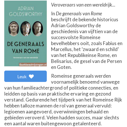
Veroveraars van een wereldrijk...
In
De generaals van Rome
beschrijft de bekende historicus
Adrian Goldsworthy de
geschiedenis van vijftien van de
succesvolste Romeinse
bevelhebbers ooit, zoals Fabius en
Marcellus, het ‘zwaard en schild’
van het Republikeinse Rome, en
Belisarius, de gesel van de Persen
en Goten.
Romeinse generaals werden
Leuk
voornamelijk benoemd vanwege
van hun familieachtergrond of politieke connecties, en
leidden op basis van praktische ervaring en gezond
verstand. Gedurende het tijdperk van het Romeinse Rijk
hebben talloze mannen de rol van generaal vervuld:
legioenen aangevoerd, overwinningen behaald en
gebieden veroverd. Velen hadden succes, maar slechts
een aantal waren buitengewoon getalenteerd.