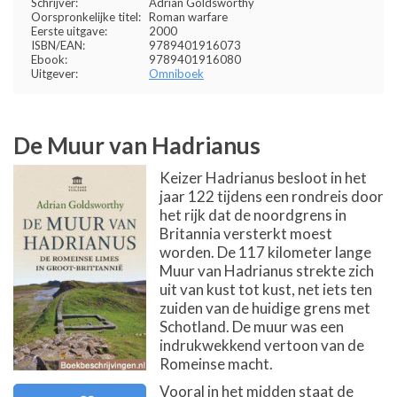
Schrijver:
Adrian Goldsworthy
Oorspronkelijke titel:
Roman warfare
Eerste uitgave:
2000
ISBN/EAN:
9789401916073
Ebook:
9789401916080
Uitgever:
Omniboek
De Muur van Hadrianus
Keizer Hadrianus besloot in het
jaar 122 tijdens een rondreis door
het rijk dat de noordgrens in
Britannia versterkt moest
worden. De 117 kilometer lange
Muur van Hadrianus strekte zich
uit van kust tot kust, net iets ten
zuiden van de huidige grens met
Schotland. De muur was een
indrukwekkend vertoon van de
Romeinse macht.
Vooral in het midden staat de