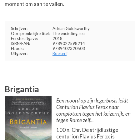
moment om aan te vallen.
Schrijver:
Adrian Goldsworthy
Oorspronkelijke titel:
The encircling sea
Eerste uitgave:
2018
ISBN/EAN:
9789022598214
Ebook:
9789402320503
Uitgever:
Boekerij
Brigantia
Een moord op zijn legerbasis leidt
Centurion Flavius Ferox naar
complotten tegen het keizerrijk, en
tegen Rome zelf...
100 n. Chr. De strijdlustige
centurion Flavius Ferox is