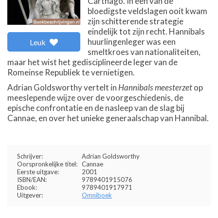
Carthago. In een van de
bloedigste veldslagen ooit kwam
zijn schitterende strategie
eindelijk tot zijn recht. Hannibals
huurlingenleger was een
Leuk
smeltkroes van nationaliteiten,
maar het wist het gedisciplineerde leger van de
Romeinse Republiek te vernietigen.
Adrian Goldsworthy vertelt in
Hannibals meesterzet
op
meeslepende wijze over de voorgeschiedenis, de
epische confrontatie en de nasleep van de slag bij
Cannae, en over het unieke generaalschap van Hannibal.
Schrijver:
Adrian Goldsworthy
Oorspronkelijke titel:
Cannae
Eerste uitgave:
2001
ISBN/EAN:
9789401915076
Ebook:
9789401917971
Uitgever:
Omniboek