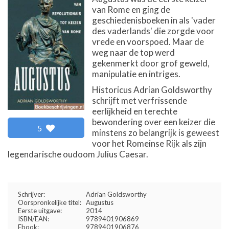
van Rome en ging de
geschiedenisboeken in als 'vader
des vaderlands' die zorgde voor
vrede en voorspoed. Maar de
weg naar de top werd
gekenmerkt door grof geweld,
manipulatie en intriges.
Historicus Adrian Goldsworthy
schrijft met verfrissende
eerlijkheid en terechte
bewondering over een keizer die
5
minstens zo belangrijk is geweest
voor het Romeinse Rijk als zijn
legendarische oudoom Julius Caesar.
Schrijver:
Adrian Goldsworthy
Oorspronkelijke titel:
Augustus
Eerste uitgave:
2014
ISBN/EAN:
9789401906869
Ebook:
9789401906876