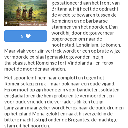
gestationeerd aan het front van
Britannia. Hij heeft de opdracht
de vrede te bewaren tussen de
Romeinen en de barbaarse
stammen van het noorden. Dan
wordt hij door de gouverneur
5
opgeroepen om naar de
hoofdstad, Londinium, te komen.
Maar vlak voor zijn vertrek wordt er een op brute wijze
vermoorde ex-slaafgemaakte gevonden in zijn
thuisbasis, het Romeinse fort Vindolanda - en Ferox
moet de moordenaar vinden.
Het spoor leidt hem naar complotten tegen het
Romeinse keizerrijk - maar ook naar een oude vijand.
Ferox moet op zijn hoede zijn voor bandieten, soldaten
en gladiatoren die hem proberen te vermoorden, en
voor oude vrienden die verraders blijken te zijn.
Langzaam maar zeker wordt Ferox naar de oude druïden
op het eiland Mona gelokt en raakt hij verzeild in de
bittere machtsstrijd onder de Brigantes, de machtige
stam uit het noorden.