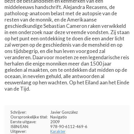
bezit de bestanddelen en kenmerken van een
middeleeuws handschrift. Alejandra Recasens, de
patholoog-anatoom belast met de autopsie van de
resten van de monnik, en de Amerikaanse
geschiedkundige Sebastian Cameron raken verwikkeld
in een onderzoek naar deze vreemde vondsten. Zij staan
op het punt een ontdekking te doen die een ander licht
zal werpen op de geschiedenis van de mensheid en op
ons tijdsbegrip, en die hun leven voorgoed zal
veranderen. Daarvoor moeten ze een legendarische reis
herhalen die enige monniken meer dan 1500 jaar
geleden al maakten, om te ontdekken dat midden op de
oceaan, in nevelen gehuld, alle antwoorden al
eeuwenlang op hen wachten. Op het Eiland aan het Einde
van de Tijd.
Schrijver:
Javier González
Oorspronkelijke titel:
Navigatio
Eerste uitgave:
2009
ISBN/EAN:
978-90-6112-469-6
Uitgever:
Karakter