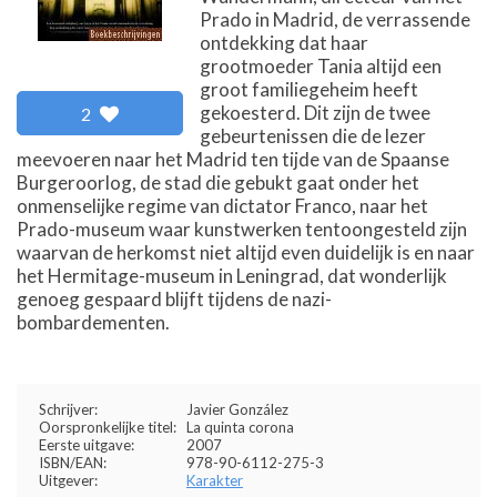
Prado in Madrid, de verrassende
ontdekking dat haar
grootmoeder Tania altijd een
groot familiegeheim heeft
gekoesterd. Dit zijn de twee
2
gebeurtenissen die de lezer
meevoeren naar het Madrid ten tijde van de Spaanse
Burgeroorlog, de stad die gebukt gaat onder het
onmenselijke regime van dictator Franco, naar het
Prado-museum waar kunstwerken tentoongesteld zijn
waarvan de herkomst niet altijd even duidelijk is en naar
het Hermitage-museum in Leningrad, dat wonderlijk
genoeg gespaard blijft tijdens de nazi-
bombardementen.
Schrijver:
Javier González
Oorspronkelijke titel:
La quinta corona
Eerste uitgave:
2007
ISBN/EAN:
978-90-6112-275-3
Uitgever:
Karakter