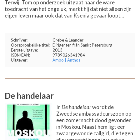
Terwijl Tom op onderzoek uitgaat naar de ware
toedracht van het ongeluk, merkt hij dat niet alleen zijn
eigen leven maar ook dat van Ksenia gevaar loopt...
Schrijver:
Grebe & Leander
Oorspronkelijke titel:
Dirigenten från Sankt Petersburg
Eerste uitgave:
2013
ISBN/EAN:
9789026341984
Uitgever:
Ambo | Anthos
De handelaar
In
De handelaar
wordt de
Zweedse ambassadeurszoon op
een zomernacht dood gevonden
in Moskou. Naast hem ligt een
zwaargewonde callgirl, die tegen
alle verwachtingen in weet te