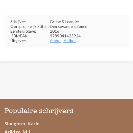
Schrijver:
Grebe & Leander
Oorspronkelijke titel:
Den sovande spionen
Eerste uitgave:
2016
ISBN/EAN:
9789041423924
Uitgever:
Ambo | Anthos
Populaire schrijvers
Slaughter, Karin
Arlidge, M.J.