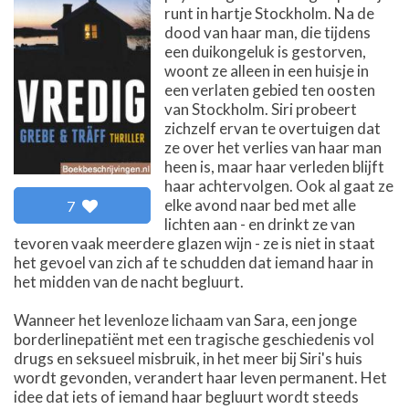
runt in hartje Stockholm. Na de
dood van haar man, die tijdens
een duikongeluk is gestorven,
woont ze alleen in een huisje in
een verlaten gebied ten oosten
van Stockholm. Siri probeert
zichzelf ervan te overtuigen dat
ze over het verlies van haar man
heen is, maar haar verleden blijft
haar achtervolgen. Ook al gaat ze
elke avond naar bed met alle
7
lichten aan - en drinkt ze van
tevoren vaak meerdere glazen wijn - ze is niet in staat
het gevoel van zich af te schudden dat iemand haar in
het midden van de nacht begluurt.
Wanneer het levenloze lichaam van Sara, een jonge
borderlinepatiënt met een tragische geschiedenis vol
drugs en seksueel misbruik, in het meer bij Siri's huis
wordt gevonden, verandert haar leven permanent. Het
idee dat iets of iemand haar begluurt wordt steeds