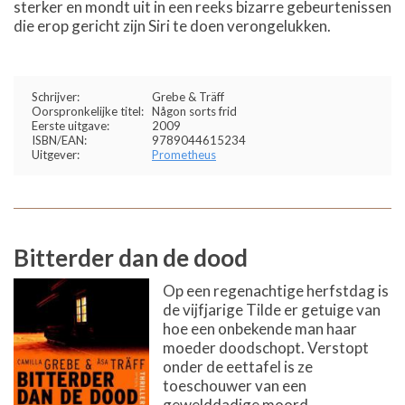
sterker en mondt uit in een reeks bizarre gebeurtenissen
die erop gericht zijn Siri te doen verongelukken.
Schrijver:
Grebe & Träff
Oorspronkelijke titel:
Någon sorts frid
Eerste uitgave:
2009
ISBN/EAN:
9789044615234
Uitgever:
Prometheus
Bitterder dan de dood
Op een regenachtige herfstdag is
de vijfjarige Tilde er getuige van
hoe een onbekende man haar
moeder doodschopt. Verstopt
onder de eettafel is ze
toeschouwer van een
gewelddadige moord.