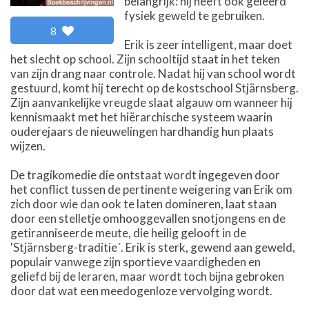
belangrijk: hij heeft ook geleerd
fysiek geweld te gebruiken.
8
Erik is zeer intelligent, maar doet
het slecht op school. Zijn schooltijd staat in het teken
van zijn drang naar controle. Nadat hij van school wordt
gestuurd, komt hij terecht op de kostschool Stjärnsberg.
Zijn aanvankelijke vreugde slaat algauw om wanneer hij
kennismaakt met het hiërarchische systeem waarin
ouderejaars de nieuwelingen hardhandig hun plaats
wijzen.
De tragikomedie die ontstaat wordt ingegeven door
het conflict tussen de pertinente weigering van Erik om
zich door wie dan ook te laten domineren, laat staan
door een stelletje omhooggevallen snotjongens en de
getiranniseerde meute, die heilig gelooft in de
'Stjärnsberg-traditie´. Erik is sterk, gewend aan geweld,
populair vanwege zijn sportieve vaardigheden en
geliefd bij de leraren, maar wordt toch bijna gebroken
door dat wat een meedogenloze vervolging wordt.