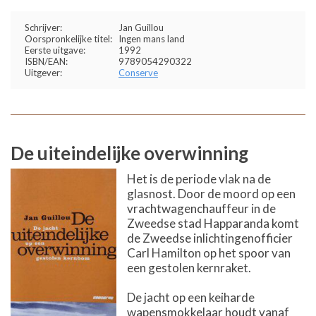
Schrijver:
Jan Guillou
Oorspronkelijke titel:
Ingen mans land
Eerste uitgave:
1992
ISBN/EAN:
9789054290322
Uitgever:
Conserve
De uiteindelijke overwinning
Het is de periode vlak na de
glasnost. Door de moord op een
vrachtwagenchauffeur in de
Zweedse stad Happaranda komt
de Zweedse inlichtingenofficier
Carl Hamilton op het spoor van
een gestolen kernraket.
De jacht op een keiharde
wapensmokkelaar houdt vanaf