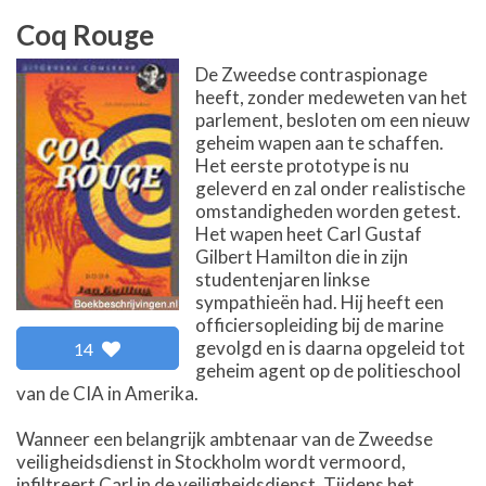
Coq Rouge
De Zweedse contraspionage
heeft, zonder medeweten van het
parlement, besloten om een nieuw
geheim wapen aan te schaffen.
Het eerste prototype is nu
geleverd en zal onder realistische
omstandigheden worden getest.
Het wapen heet Carl Gustaf
Gilbert Hamilton die in zijn
studentenjaren linkse
sympathieën had. Hij heeft een
officiersopleiding bij de marine
gevolgd en is daarna opgeleid tot
14
geheim agent op de politieschool
van de CIA in Amerika.
Wanneer een belangrijk ambtenaar van de Zweedse
veiligheidsdienst in Stockholm wordt vermoord,
infiltreert Carl in de veiligheidsdienst. Tijdens het