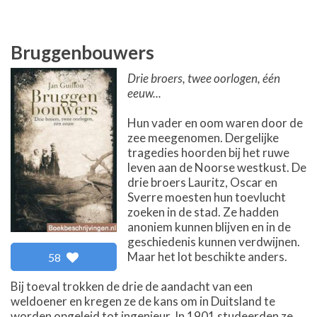
Bruggenbouwers
Drie broers, twee oorlogen, één
eeuw...
Hun vader en oom waren door de
zee meegenomen. Dergelijke
tragedies hoorden bij het ruwe
leven aan de Noorse westkust. De
drie broers Lauritz, Oscar en
Sverre moesten hun toevlucht
zoeken in de stad. Ze hadden
anoniem kunnen blijven en in de
geschiedenis kunnen verdwijnen.
Maar het lot beschikte anders.
58
Bij toeval trokken de drie de aandacht van een
weldoener en kregen ze de kans om in Duitsland te
worden opgeleid tot ingenieur. In 1901 studeerden ze