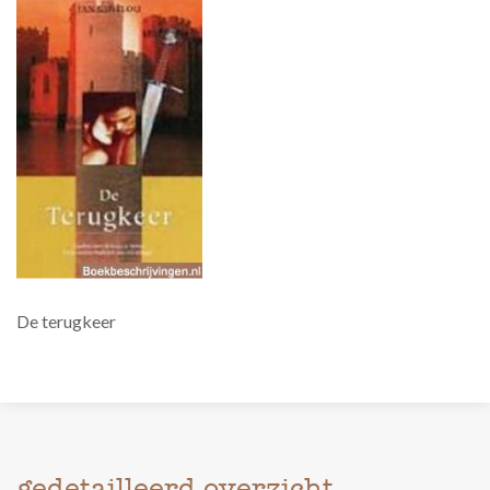
De terugkeer
gedetailleerd overzicht