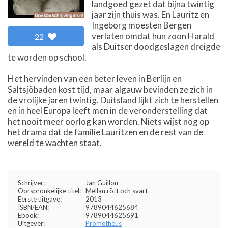
landgoed gezet dat bijna twintig
jaar zijn thuis was. En Lauritz en
Ingeborg moesten Bergen
verlaten omdat hun zoon Harald
22
als Duitser doodgeslagen dreigde
te worden op school.
Het hervinden van een beter leven in Berlijn en
Saltsjöbaden kost tijd, maar algauw bevinden ze zich in
de vrolijke jaren twintig. Duitsland lijkt zich te herstellen
en in heel Europa leeft men in de veronderstelling dat
het nooit meer oorlog kan worden. Niets wijst nog op
het drama dat de familie Lauritzen en de rest van de
wereld te wachten staat.
Schrijver:
Jan Guillou
Oorspronkelijke titel:
Mellan rött och svart
Eerste uitgave:
2013
ISBN/EAN:
9789044625684
Ebook:
9789044625691
Uitgever:
Prometheus