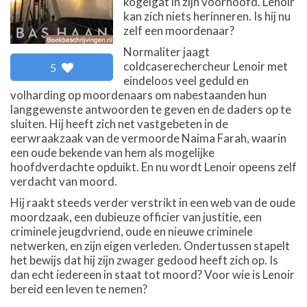
kogelgat in zijn voorhoofd. Lenoir
kan zich niets herinneren. Is hij nu
zelf een moordenaar?
Normaliter jaagt
coldcaserechercheur Lenoir met
5
eindeloos veel geduld en
volharding op moordenaars om nabestaanden hun
langgewenste antwoorden te geven en de daders op te
sluiten. Hij heeft zich net vastgebeten in de
eerwraakzaak van de vermoorde Naima Farah, waarin
een oude bekende van hem als mogelijke
hoofdverdachte opduikt. En nu wordt Lenoir opeens zelf
verdacht van moord.
Hij raakt steeds verder verstrikt in een web van de oude
moordzaak, een dubieuze officier van justitie, een
criminele jeugdvriend, oude en nieuwe criminele
netwerken, en zijn eigen verleden. Ondertussen stapelt
het bewijs dat hij zijn zwager gedood heeft zich op. Is
dan echt iedereen in staat tot moord? Voor wie is Lenoir
bereid een leven te nemen?