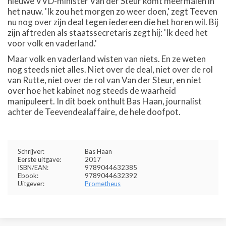
nieuwe VVD-minister Van der Steur komt meermalen in
het nauw. 'Ik zou het morgen zo weer doen,' zegt Teeven
nu nog over zijn deal tegen iedereen die het horen wil. Bij
zijn aftreden als staatssecretaris zegt hij: 'Ik deed het
voor volk en vaderland.'
Maar volk en vaderland wisten van niets. En ze weten
nog steeds niet alles. Niet over de deal, niet over de rol
van Rutte, niet over de rol van Van der Steur, en niet
over hoe het kabinet nog steeds de waarheid
manipuleert. In dit boek onthult Bas Haan, journalist
achter de Teevendealaffaire, de hele doofpot.
Schrijver:
Bas Haan
Eerste uitgave:
2017
ISBN/EAN:
9789044632385
Ebook:
9789044632392
Uitgever:
Prometheus