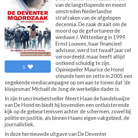
van de langstlopende en meest
omstreden Nederlandse
strafzaken van de afgelopen
decennia. De zaak draait om de
moord op de gefortuneerde
weduwe J. Wittenberg in 1999.
Ernst Louwes, haar financieel
adviseur, werd tot twaalf jaar cel
veroordeeld, maar heeft altijd
ontkend schuldig te zijn.
1
Opiniepeiler Maurice de Hond
steunde hem en zette in 2005 een
ongekende mediacampagne op om aan te tonen dat ‘de
klusjesman’ Michaël de Jong de werkelijke dader is.
In zijn truecrimebestseller fileert Haan de handelswijze
van De Hond en biedt hij bovendien een ontluisterende
kijk op de gebeurtenissen achter de schermen, zowel bij
politie en justitie, als binnen Haans eigen vakgebied, de
journalistiek.
In deze hernieuwde uitgave van De Deventer