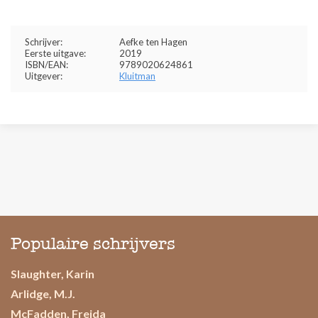
Schrijver:
Aefke ten Hagen
Eerste uitgave:
2019
ISBN/EAN:
9789020624861
Uitgever:
Kluitman
Populaire schrijvers
Slaughter, Karin
Arlidge, M.J.
McFadden, Freida