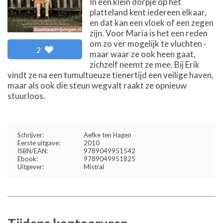
In een klein dorpje op het
platteland kent iedereen elkaar,
en dat kan een vloek of een zegen
zijn. Voor Maria is het een reden
om zo ver mogelijk te vluchten -
2
maar waar ze ook heen gaat,
zichzelf neemt ze mee. Bij Erik
vindt ze na een tumultueuze tienertijd een veilige haven,
maar als ook die steun wegvalt raakt ze opnieuw
stuurloos.
Schrijver:
Aefke ten Hagen
Eerste uitgave:
2010
ISBN/EAN:
9789049951542
Ebook:
9789049951825
Uitgever:
Mistral