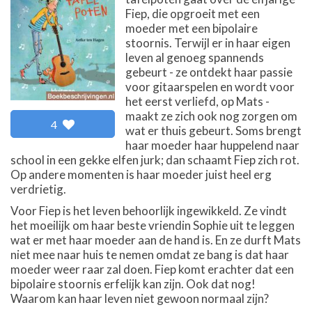
Fiep, die opgroeit met een
moeder met een bipolaire
stoornis. Terwijl er in haar eigen
leven al genoeg spannends
gebeurt - ze ontdekt haar passie
voor gitaarspelen en wordt voor
het eerst verliefd, op Mats -
maakt ze zich ook nog zorgen om
4
wat er thuis gebeurt. Soms brengt
haar moeder haar huppelend naar
school in een gekke elfen jurk; dan schaamt Fiep zich rot.
Op andere momenten is haar moeder juist heel erg
verdrietig.
Voor Fiep is het leven behoorlijk ingewikkeld. Ze vindt
het moeilijk om haar beste vriendin Sophie uit te leggen
wat er met haar moeder aan de hand is. En ze durft Mats
niet mee naar huis te nemen omdat ze bang is dat haar
moeder weer raar zal doen. Fiep komt erachter dat een
bipolaire stoornis erfelijk kan zijn. Ook dat nog!
Waarom kan haar leven niet gewoon normaal zijn?