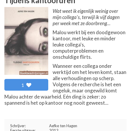
Tijdens kantooruren
Wat weet ik eigenlijk weinig over
mijn collega's, terwijl ik vijf dagen
per week met ze doorbreng...
Malou werkt bij een doodgewoon
kantoor, met leuke en minder
leuke collega's,
computerproblemen en
onschuldige flirts.
Wanneer een collega onder
werktijd om het leven komt, staan
alle verhoudingen op scherp.
Volgens de recherche is het een
1
ongeluk, maar ongewild komt
Malou achter de waarheid. Eén ding is zeker: zo
spannend is het op kantoor nog nooit geweest...
Schrijver:
Aefke ten Hagen
Eerste uitgave:
2012