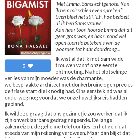
'Met Emma, Sams echtgenote. Kan
ik hem misschien even spreken?'
Even bleef het stil. 'Eh, hoe bedoelt
u? Ík ben Sams vrouw.'
Aan haar toon hoorde Emma dat dit
geen grap was, en haar mond viel
open toen de betekenis van de
woorden tot haar doordrong...
Ik wist al dat ik met Sam wilde
trouwen vanaf onze eerste
5
ontmoeting. Na het plotselinge
verlies van mijn moeder was de charmante,
welbespraakte architect met donkerbruine ogen precies
de frisse start die ik nodig had. Ons eerste kind was al
onderweg nog voordat we onze huwelijksreis hadden
gepland.
Ik wilde zo graag dat ons gezinnetje zou werken dat ik
zijn onverklaarbare gedrag negeerde. De lange
zakenreizen, de geheime telefoontjes, en het geld dat
steeds van mijn rekening verdween. Maar dan blijkt dat