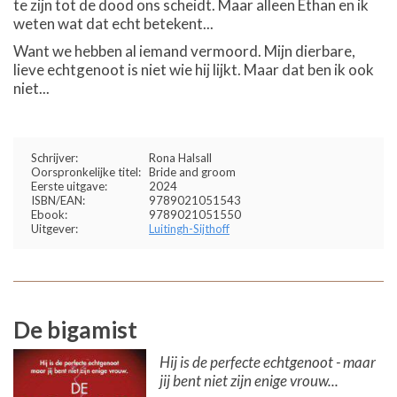
te zijn tot de dood ons scheidt. Maar alleen Ethan en ik
weten wat dat echt betekent...
Want we hebben al iemand vermoord. Mijn dierbare,
lieve echtgenoot is niet wie hij lijkt. Maar dat ben ik ook
niet...
Schrijver:
Rona Halsall
Oorspronkelijke titel:
Bride and groom
Eerste uitgave:
2024
ISBN/EAN:
9789021051543
Ebook:
9789021051550
Uitgever:
Luitingh-Sijthoff
De bigamist
Hij is de perfecte echtgenoot - maar
jij bent niet zijn enige vrouw...