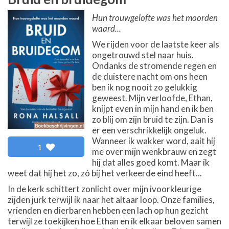
Hun trouwgelofte was het moorden
waard...
We rijden voor de laatste keer als
ongetrouwd stel naar huis.
Ondanks de stromende regen en
de duistere nacht om ons heen
ben ik nog nooit zo gelukkig
geweest. Mijn verloofde, Ethan,
knijpt even in mijn hand en ik ben
zo blij om zijn bruid te zijn. Dan is
er een verschrikkelijk ongeluk.
Wanneer ik wakker word, aait hij
1
me over mijn wenkbrauw en zegt
hij dat alles goed komt. Maar ik
weet dat hij het zo, zó bij het verkeerde eind heeft...
In de kerk schittert zonlicht over mijn ivoorkleurige
zijden jurk terwijl ik naar het altaar loop. Onze families,
vrienden en dierbaren hebben een lach op hun gezicht
terwijl ze toekijken hoe Ethan en ik elkaar beloven samen