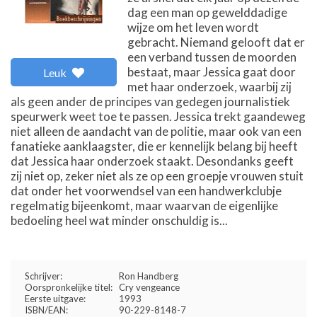
dag een man op gewelddadige
wijze om het leven wordt
gebracht. Niemand gelooft dat er
een verband tussen de moorden
bestaat, maar Jessica gaat door
Leuk
met haar onderzoek, waarbij zij
als geen ander de principes van gedegen journalistiek
speurwerk weet toe te passen. Jessica trekt gaandeweg
niet alleen de aandacht van de politie, maar ook van een
fanatieke aanklaagster, die er kennelijk belang bij heeft
dat Jessica haar onderzoek staakt. Desondanks geeft
zij niet op, zeker niet als ze op een groepje vrouwen stuit
dat onder het voorwendsel van een handwerkclubje
regelmatig bijeenkomt, maar waarvan de eigenlijke
bedoeling heel wat minder onschuldig is...
Schrijver:
Ron Handberg
Oorspronkelijke titel:
Cry vengeance
Eerste uitgave:
1993
ISBN/EAN:
90-229-8148-7