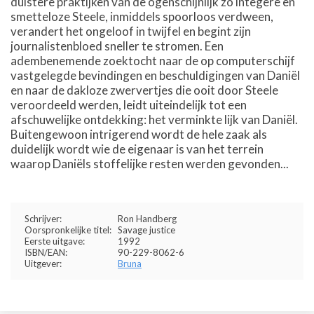
duistere praktijken van de ogenschijnlijk zo integere en
smetteloze Steele, inmiddels spoorloos verdween,
verandert het ongeloof in twijfel en begint zijn
journalistenbloed sneller te stromen. Een
adembenemende zoektocht naar de op computerschijf
vastgelegde bevindingen en beschuldigingen van Daniël
en naar de dakloze zwervertjes die ooit door Steele
veroordeeld werden, leidt uiteindelijk tot een
afschuwelijke ontdekking: het verminkte lijk van Daniël.
Buitengewoon intrigerend wordt de hele zaak als
duidelijk wordt wie de eigenaar is van het terrein
waarop Daniëls stoffelijke resten werden gevonden...
Schrijver:
Ron Handberg
Oorspronkelijke titel:
Savage justice
Eerste uitgave:
1992
ISBN/EAN:
90-229-8062-6
Uitgever:
Bruna