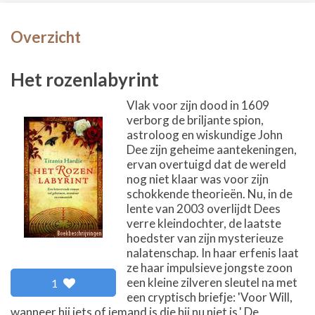
Overzicht
Het rozenlabyrint
Vlak voor zijn dood in 1609
verborg de briljante spion,
astroloog en wiskundige John
Dee zijn geheime aantekeningen,
ervan overtuigd dat de wereld
nog niet klaar was voor zijn
schokkende theorieën. Nu, in de
lente van 2003 overlijdt Dees
verre kleindochter, de laatste
hoedster van zijn mysterieuze
nalatenschap. In haar erfenis laat
ze haar impulsieve jongste zoon
een kleine zilveren sleutel na met
1
een cryptisch briefje: 'Voor Will,
wanneer hij iets of iemand is die hij nu niet is.' De