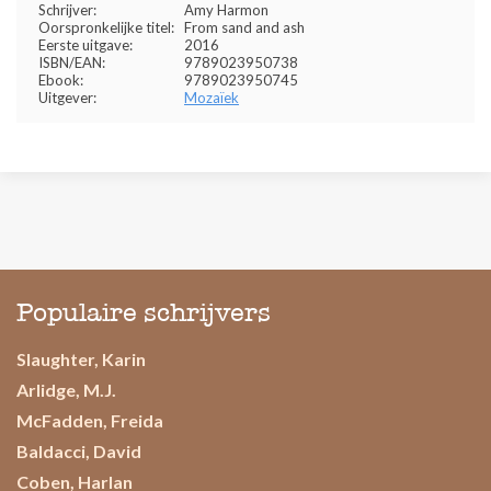
Schrijver:
Amy Harmon
Oorspronkelijke titel:
From sand and ash
Eerste uitgave:
2016
ISBN/EAN:
9789023950738
Ebook:
9789023950745
Uitgever:
Mozaïek
Populaire schrijvers
Slaughter, Karin
Arlidge, M.J.
McFadden, Freida
Baldacci, David
Coben, Harlan