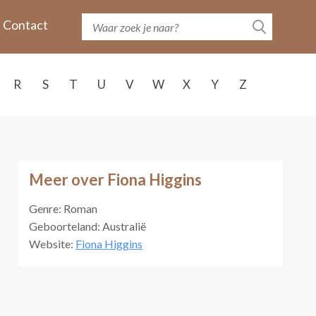
Contact
R
S
T
U
V
W
X
Y
Z
Meer over Fiona Higgins
Genre: Roman
Geboorteland: Australië
Website:
Fiona Higgins