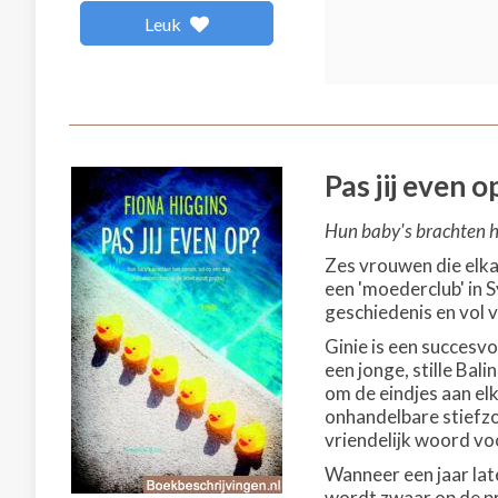
Leuk
Pas jij even o
Hun baby's brachten he
Zes vrouwen die elka
een 'moederclub' in S
geschiedenis en vol 
Ginie is een succesv
een jonge, stille Ba
om de eindjes aan elk
onhandelbare stiefzoo
vriendelijk woord voo
Wanneer een jaar lat
wordt zwaar op de pr