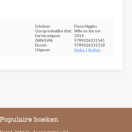
Schrijver:
Fiona Higgins
Oorspronkelijke titel:
Wife on the run
Eerste uitgave:
2014
ISBN/EAN:
9789026331541
Ebook:
9789026331558
Uitgever:
Ambo | Anthos
Populaire boeken
Carré, John le
- Aangeschoten wild