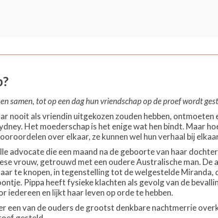
p?
n samen, tot op een dag hun vriendschap op de proef wordt geste
ar nooit als vriendin uitgekozen zouden hebben, ontmoeten e
ydney. Het moederschap is het enige wat hen bindt. Maar hoe 
vooroordelen over elkaar, ze kunnen wel hun verhaal bij elka
olle advocate die een maand na de geboorte van haar dochter
linese vrouw, getrouwd met een oudere Australische man. De 
aar te knopen, in tegenstelling tot de welgestelde Miranda, 
ntje. Pippa heeft fysieke klachten als gevolg van de bevalli
r iedereen en lijkt haar leven op orde te hebben.
er een van de ouders de grootst denkbare nachtmerrie overkom
oef gesteld.