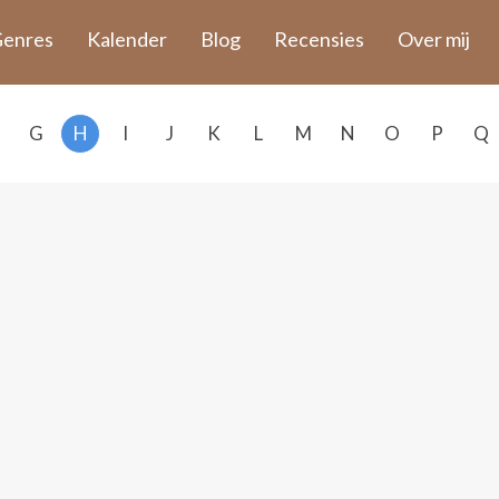
enres
Kalender
Blog
Recensies
Over mij
G
H
I
J
K
L
M
N
O
P
Q