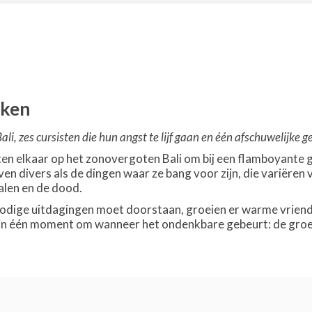
kken
Bali, zes cursisten die hun angst te lijf gaan en één afschuwelijke g
 elkaar op het zonovergoten Bali om bij een flamboyante go
en divers als de dingen waar ze bang voor zijn, die variëren 
falen en de dood.
nodige uitdagingen moet doorstaan, groeien er warme vriend
 in één moment om wanneer het ondenkbare gebeurt: de groe