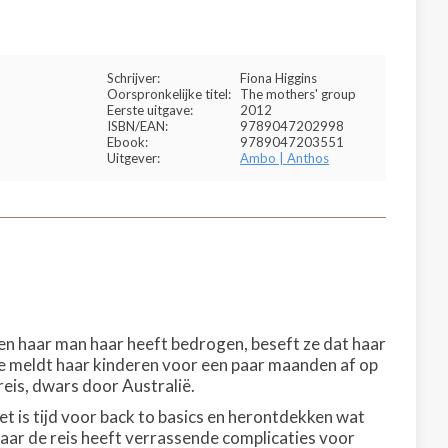
Schrijver:
Fiona Higgins
Oorspronkelijke titel:
The mothers' group
Eerste uitgave:
2012
ISBN/EAN:
9789047202998
Ebook:
9789047203551
Uitgever:
Ambo | Anthos
 en haar man haar heeft bedrogen, beseft ze dat haar
e meldt haar kinderen voor een paar maanden af op
eis, dwars door Australië.
Het is tijd voor back to basics en herontdekken wat
 Maar de reis heeft verrassende complicaties voor