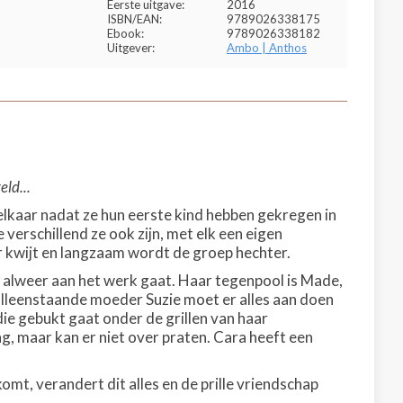
Eerste uitgave:
2016
ISBN/EAN:
9789026338175
Ebook:
9789026338182
Uitgever:
Ambo | Anthos
ld...
lkaar nadat ze hun eerste kind hebben gekregen in
verschillend ze ook zijn, met elk een eigen
ar kwijt en langzaam wordt de groep hechter.
 alweer aan het werk gaat. Haar tegenpool is Made,
alleenstaande moeder Suzie moet er alles aan doen
die gebukt gaat onder de grillen van haar
ng, maar kan er niet over praten. Cara heeft een
t, verandert dit alles en de prille vriendschap