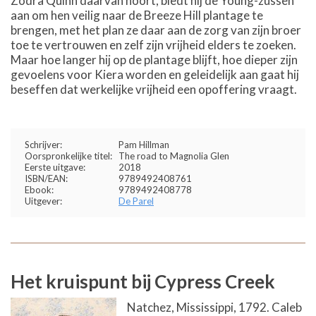
Zodra Quinn daarvan hoort, biedt hij de Young-zussen
aan om hen veilig naar de Breeze Hill plantage te
brengen, met het plan ze daar aan de zorg van zijn broer
toe te vertrouwen en zelf zijn vrijheid elders te zoeken.
Maar hoe langer hij op de plantage blijft, hoe dieper zijn
gevoelens voor Kiera worden en geleidelijk aan gaat hij
beseffen dat werkelijke vrijheid een opoffering vraagt.
Schrijver:
Pam Hillman
Oorspronkelijke titel:
The road to Magnolia Glen
Eerste uitgave:
2018
ISBN/EAN:
9789492408761
Ebook:
9789492408778
Uitgever:
De Parel
Het kruispunt bij Cypress Creek
Natchez, Mississippi, 1792. Caleb