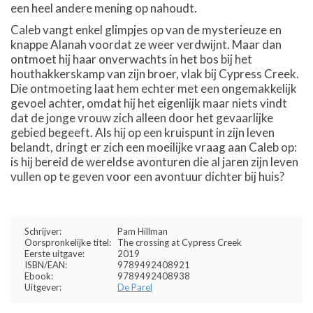
een heel andere mening op nahoudt.
Caleb vangt enkel glimpjes op van de mysterieuze en
knappe Alanah voordat ze weer verdwijnt. Maar dan
ontmoet hij haar onverwachts in het bos bij het
houthakkerskamp van zijn broer, vlak bij Cypress Creek.
Die ontmoeting laat hem echter met een ongemakkelijk
gevoel achter, omdat hij het eigenlijk maar niets vindt
dat de jonge vrouw zich alleen door het gevaarlijke
gebied begeeft. Als hij op een kruispunt in zijn leven
belandt, dringt er zich een moeilijke vraag aan Caleb op:
is hij bereid de wereldse avonturen die al jaren zijn leven
vullen op te geven voor een avontuur dichter bij huis?
Schrijver:
Pam Hillman
Oorspronkelijke titel:
The crossing at Cypress Creek
Eerste uitgave:
2019
ISBN/EAN:
9789492408921
Ebook:
9789492408938
Uitgever:
De Parel