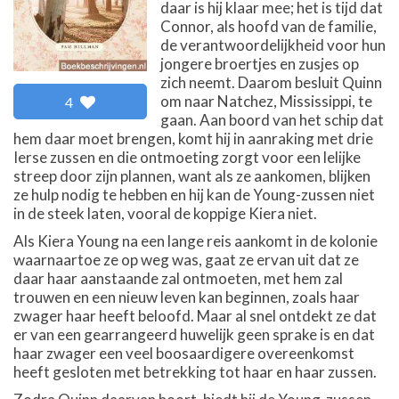
daar is hij klaar mee; het is tijd dat
Connor, als hoofd van de familie,
de verantwoordelijkheid voor hun
jongere broertjes en zusjes op
zich neemt. Daarom besluit Quinn
om naar Natchez, Mississippi, te
4
gaan. Aan boord van het schip dat
hem daar moet brengen, komt hij in aanraking met drie
Ierse zussen en die ontmoeting zorgt voor een lelijke
streep door zijn plannen, want als ze aankomen, blijken
ze hulp nodig te hebben en hij kan de Young-zussen niet
in de steek laten, vooral de koppige Kiera niet.
Als Kiera Young na een lange reis aankomt in de kolonie
waarnaartoe ze op weg was, gaat ze ervan uit dat ze
daar haar aanstaande zal ontmoeten, met hem zal
trouwen en een nieuw leven kan beginnen, zoals haar
zwager haar heeft beloofd. Maar al snel ontdekt ze dat
er van een gearrangeerd huwelijk geen sprake is en dat
haar zwager een veel boosaardigere overeenkomst
heeft gesloten met betrekking tot haar en haar zussen.