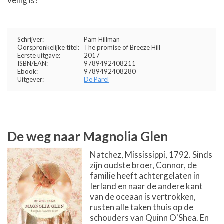
veilig is?
Schrijver:
Pam Hillman
Oorspronkelijke titel:
The promise of Breeze Hill
Eerste uitgave:
2017
ISBN/EAN:
9789492408211
Ebook:
9789492408280
Uitgever:
De Parel
De weg naar Magnolia Glen
Natchez, Mississippi, 1792. Sinds
zijn oudste broer, Connor, de
familie heeft achtergelaten in
Ierland en naar de andere kant
van de oceaan is vertrokken,
rusten alle taken thuis op de
schouders van Quinn O'Shea. En