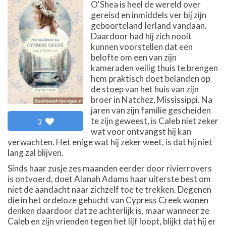
O'Shea is heel de wereld over
gereisd en inmiddels ver bij zijn
geboorteland Ierland vandaan.
Daardoor had hij zich nooit
kunnen voorstellen dat een
belofte om een van zijn
kameraden veilig thuis te brengen
hem praktisch doet belanden op
de stoep van het huis van zijn
broer in Natchez, Mississippi. Na
jaren van zijn familie gescheiden
te zijn geweest, is Caleb niet zeker
3
wat voor ontvangst hij kan
verwachten. Het enige wat hij zeker weet, is dat hij niet
lang zal blijven.
Sinds haar zusje zes maanden eerder door rivierrovers
is ontvoerd, doet Alanah Adams haar uiterste best om
niet de aandacht naar zichzelf toe te trekken. Degenen
die in het ordeloze gehucht van Cypress Creek wonen
denken daardoor dat ze achterlijk is, maar wanneer ze
Caleb en zijn vrienden tegen het lijf loopt, blijkt dat hij er