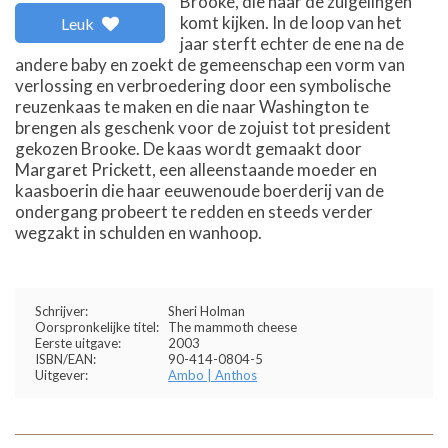
Brooke, die naar de zuigelingen
komt kijken. In de loop van het
Leuk
jaar sterft echter de ene na de
andere baby en zoekt de gemeenschap een vorm van
verlossing en verbroedering door een symbolische
reuzenkaas te maken en die naar Washington te
brengen als geschenk voor de zojuist tot president
gekozen Brooke. De kaas wordt gemaakt door
Margaret Prickett, een alleenstaande moeder en
kaasboerin die haar eeuwenoude boerderij van de
ondergang probeert te redden en steeds verder
wegzakt in schulden en wanhoop.
Schrijver:
Sheri Holman
Oorspronkelijke titel:
The mammoth cheese
Eerste uitgave:
2003
ISBN/EAN:
90-414-0804-5
Uitgever:
Ambo | Anthos