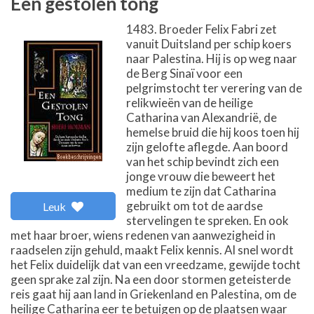
Een gestolen tong
1483. Broeder Felix Fabri zet
vanuit Duitsland per schip koers
naar Palestina. Hij is op weg naar
de Berg Sinaï voor een
pelgrimstocht ter verering van de
relikwieën van de heilige
Catharina van Alexandrië, de
hemelse bruid die hij koos toen hij
zijn gelofte aflegde. Aan boord
van het schip bevindt zich een
jonge vrouw die beweert het
medium te zijn dat Catharina
gebruikt om tot de aardse
Leuk
stervelingen te spreken. En ook
met haar broer, wiens redenen van aanwezigheid in
raadselen zijn gehuld, maakt Felix kennis. Al snel wordt
het Felix duidelijk dat van een vreedzame, gewijde tocht
geen sprake zal zijn. Na een door stormen geteisterde
reis gaat hij aan land in Griekenland en Palestina, om de
heilige Catharina eer te betuigen op de plaatsen waar