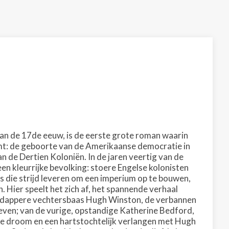
van de 17de eeuw, is de eerste grote roman waarin
mt: de geboorte van de Amerikaanse democratie in
n de Dertien Koloniën. In de jaren veertig van de
n kleurrijke bevolking: stoere Engelse kolonisten
 die strijd leveren om een imperium op te bouwen,
. Hier speelt het zich af, het spannende verhaal
de dappere vechtersbaas Hugh Winston, de verbannen
dreven; van de vurige, opstandige Katherine Bedford,
ke droom en een hartstochtelijk verlangen met Hugh