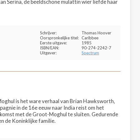
van Serina, de beeldschone mulattin wier liefde haar
Schrijver:
Thomas Hoover
Oorspronkelijke titel:
Caribbee
Eerste uitgave:
1985
ISBN/EAN:
90-274-2242-7
Uitgever:
Spectrum
 Moghul is het ware verhaal van Brian Hawksworth,
pagnie in de 16e eeuw naar India reist om het
komst met de Groot-Moghul te sluiten. Gedurende
en de Koninklijke familie.