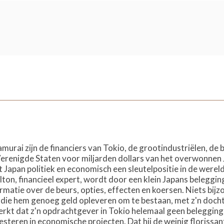
murai zijn de financiers van Tokio, de grootindustriëlen, de
Verenigde Staten voor miljarden dollars van het overwonnen
t Japan politiek en economisch een sleutelpositie in de were
ton, financieel expert, wordt door een klein Japans beleggi
atie over de beurs, opties, effecten en koersen. Niets bijzo
 die hem genoeg geld opleveren om te bestaan, met z'n dochte
merkt dat z'n opdrachtgever in Tokio helemaal geen beleggings
esteren in economische projecten. Dat hij de weinig florissan