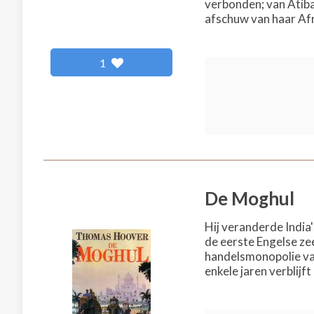
verbonden; van Atiba,
afschuw van haar Afr
1
De Moghul
Hij veranderde India
de eerste Engelse ze
handelsmonopolie va
enkele jaren verblijft