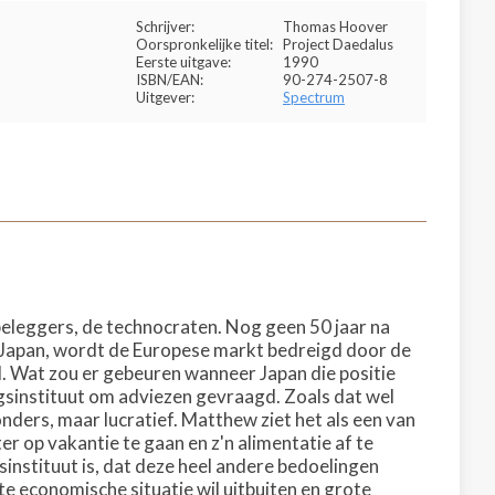
Schrijver:
Thomas Hoover
Oorspronkelijke titel:
Project Daedalus
Eerste uitgave:
1990
ISBN/EAN:
90-274-2507-8
Uitgever:
Spectrum
 beleggers, de technocraten. Nog geen 50 jaar na
 Japan, wordt de Europese markt bedreigd door de
ld. Wat zou er gebeuren wanneer Japan die positie
ngsinstituut om adviezen gevraagd. Zoals dat wel
nders, maar lucratief. Matthew ziet het als een van
r op vakantie te gaan en z'n alimentatie af te
instituut is, dat deze heel andere bedoelingen
te economische situatie wil uitbuiten en grote