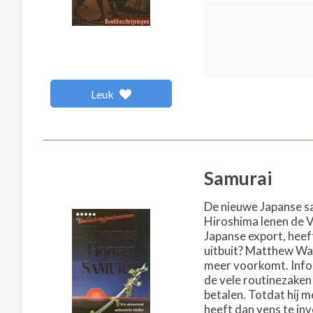
Leuk
Samurai
De nieuwe Japanse sa
Hiroshima lenen de 
Japanse export, heef
uitbuit? Matthew Wal
meer voorkomt. Inform
de vele routinezaken
betalen. Totdat hij 
heeft dan yens te inv