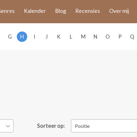
enres
Kalender
Blog
Recensies
Over mij
G
H
I
J
K
L
M
N
O
P
Q
Sorteer op:
Positie