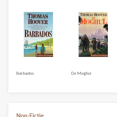
Barbados
De Moghul
Non-Fictie