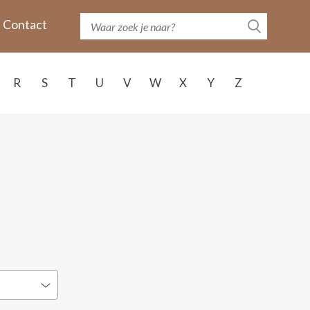
Contact
R
S
T
U
V
W
X
Y
Z