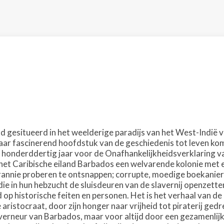
d gesitueerd in het weelderige paradijs van het West-Indië 
aar fascinerend hoofdstuk van de geschiedenis tot leven ko
, honderddertig jaar voor de Onafhankelijkheidsverklaring va
het Caribische eiland Barbados een welvarende kolonie met ee
rannie proberen te ontsnappen; corrupte, moedige boekaniers
ie in hun hebzucht de sluisdeuren van de slavernij openzetten
op historische feiten en personen. Het is het verhaal van 
aristocraat, door zijn honger naar vrijheid tot piraterij ge
erneur van Barbados, maar voor altijd door een gezamenlij