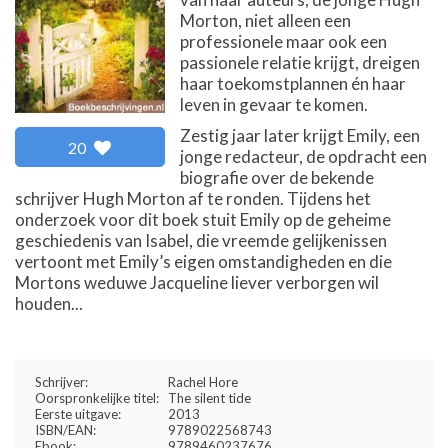
Morton, niet alleen een
professionele maar ook een
passionele relatie krijgt, dreigen
haar toekomstplannen én haar
leven in gevaar te komen.
Zestig jaar later krijgt Emily, een
20
jonge redacteur, de opdracht een
biografie over de bekende
schrijver Hugh Morton af te ronden. Tijdens het
onderzoek voor dit boek stuit Emily op de geheime
geschiedenis van Isabel, die vreemde gelijkenissen
vertoont met Emily’s eigen omstandigheden en die
Mortons weduwe Jacqueline liever verborgen wil
houden...
Schrijver:
Rachel Hore
Oorspronkelijke titel:
The silent tide
Eerste uitgave:
2013
ISBN/EAN:
9789022568743
Ebook:
9789460237676