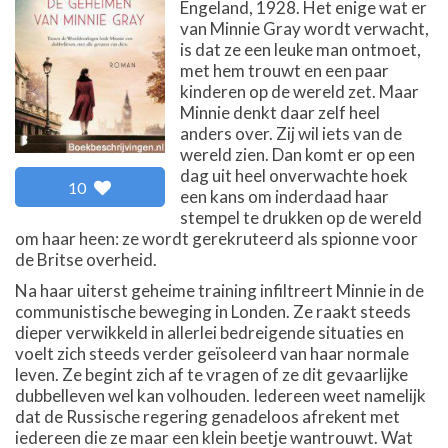
Engeland, 1928. Het enige wat er
van Minnie Gray wordt verwacht,
is dat ze een leuke man ontmoet,
met hem trouwt en een paar
kinderen op de wereld zet. Maar
Minnie denkt daar zelf heel
anders over. Zij wil iets van de
wereld zien. Dan komt er op een
dag uit heel onverwachte hoek
10
een kans om inderdaad haar
stempel te drukken op de wereld
om haar heen: ze wordt gerekruteerd als spionne voor
de Britse overheid.
Na haar uiterst geheime training infiltreert Minnie in de
communistische beweging in Londen. Ze raakt steeds
dieper verwikkeld in allerlei bedreigende situaties en
voelt zich steeds verder geïsoleerd van haar normale
leven. Ze begint zich af te vragen of ze dit gevaarlijke
dubbelleven wel kan volhouden. Iedereen weet namelijk
dat de Russische regering genadeloos afrekent met
iedereen die ze maar een klein beetje wantrouwt. Wat