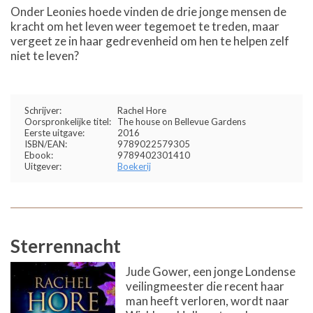
Onder Leonies hoede vinden de drie jonge mensen de
kracht om het leven weer tegemoet te treden, maar
vergeet ze in haar gedrevenheid om hen te helpen zelf
niet te leven?
Schrijver:
Rachel Hore
Oorspronkelijke titel:
The house on Bellevue Gardens
Eerste uitgave:
2016
ISBN/EAN:
9789022579305
Ebook:
9789402301410
Uitgever:
Boekerij
Sterrennacht
Jude Gower, een jonge Londense
veilingmeester die recent haar
man heeft verloren, wordt naar