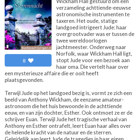
Wickham Hall gestuurd om een
verzameling achttiende-eeuwse
astronomische instrumenten te
taxeren. Het oude, statige
landgoed intrigeert Jude: haar
overgrootvader was er tussen de
twee wereldoorlogen
jachtmeester. Onderweg naar
Norfolk, waar Wickham Hall ligt,
stopt Jude voor een bezoek aan
8
haar oma. Die vertelt haar over
een mysterieuze affaire die er ooit heeft
plaatsgevonden.
Terwijl Jude op het landgoed bezig is, vormt ze zich een
beeld van Anthony Wickham, de eenzame amateur-
astronoom die het huis bewoonde in de achttiende
eeuw, en van zijn dochter, Esther. Ook ontmoet ze er de
schrijver Euan. Terwijl Jude het tragische verhaal van
Anthony en Esther ontrafelt, leert Euan haar alles over
de helende kracht van de natuur en de sterren.
Geleidelijk aan leert Jude de tragedies in haar eigen