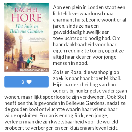
Aan een plein in Londen staat een
lichtelijk verwaarloosd maar
charmant huis. Leonie woont er al
jaren, sinds ze na een
gewelddadig huwelijk een
toevluchtsoord nodig had. Om
haar dankbaarheid voor haar
eigen redding te tonen, opent ze
altijd haar deuren voor jonge
mensen in nood.
Zo is er Rosa, die wanhopig op
zoek is naar haar broer Mikhail.
8
Hij is na de scheiding van hun
ouders bij hun Engelse vader gaan
wonen, maar lijkt spoorloos te zijn verdwenen. Ook Stef
heeft een thuis gevonden in Bellevue Gardens, nadat ze
de gouden kooi ontvluchtte waarin haar vriend haar
wilde opsluiten. En dan is er nog Rick, een jonge,
verlegen man die zijn kwetsbaarheid voor de wereld
probeert te verbergen en een kluizenaarsleven leidt.