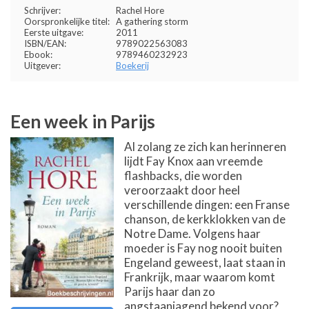
Schrijver:
Rachel Hore
Oorspronkelijke titel:
A gathering storm
Eerste uitgave:
2011
ISBN/EAN:
9789022563083
Ebook:
9789460232923
Uitgever:
Boekerij
Een week in Parijs
Al zolang ze zich kan herinneren
lijdt Fay Knox aan vreemde
flashbacks, die worden
veroorzaakt door heel
verschillende dingen: een Franse
chanson, de kerkklokken van de
Notre Dame. Volgens haar
moeder is Fay nog nooit buiten
Engeland geweest, laat staan in
Frankrijk, maar waarom komt
Parijs haar dan zo
angstaanjagend bekend voor?