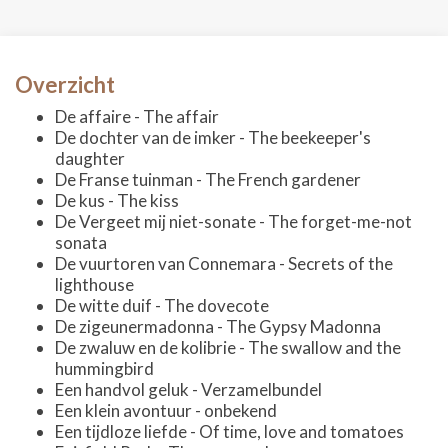
Overzicht
De affaire - The affair
De dochter van de imker - The beekeeper's
daughter
De Franse tuinman - The French gardener
De kus - The kiss
De Vergeet mij niet-sonate - The forget-me-not
sonata
De vuurtoren van Connemara - Secrets of the
lighthouse
De witte duif - The dovecote
De zigeunermadonna - The Gypsy Madonna
De zwaluw en de kolibrie - The swallow and the
hummingbird
Een handvol geluk - Verzamelbundel
Een klein avontuur - onbekend
Een tijdloze liefde - Of time, love and tomatoes