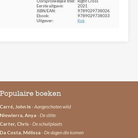
Oorspronkelijke titel:
Right Cross
Eerste uitgave:
2021
ISBN/EAN:
9789029738026
Ebook:
9789029738033
Uitgever:
Kok
Populaire boeken
Carré, John le
- Aangeschoten wild
Niewierra, Anya
- De stilte
Carter, Chris
- De schuilplaats
Da Costa, Mélissa
- De dagen die komen