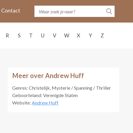
Contact
R
S
T
U
V
W
X
Y
Z
Meer over Andrew Huff
Genres: Christelijk, Mysterie / Spanning / Thriller
Geboorteland: Verenigde Staten
Website:
Andrew Huff