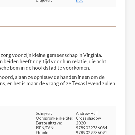
Uitgever:
Kok
org voor zijn kleine gemeenschap in Virginia.
 beiden heeft nog tijd voor hun relatie, die acht
sche bom in de hoofdstad te voorkomen.
 moord, slaan ze opnieuw de handen ineen om de
s, en het is maar de vraag of ze Texas levend zullen
Schrijver:
Andrew Huff
Oorspronkelijke titel:
Cross shadow
Eerste uitgave:
2020
ISBN/EAN:
9789029736084
Ebook:
9789029736091