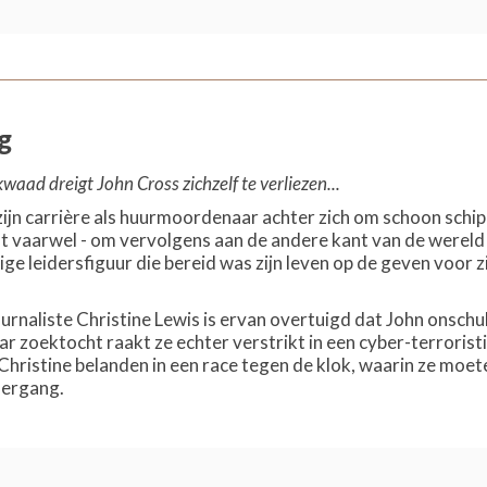
g
 kwaad dreigt John Cross zichzelf te verliezen...
zijn carrière als huurmoordenaar achter zich om schoon schip t
ant vaarwel - om vervolgens aan de andere kant van de wereld
e leidersfiguur die bereid was zijn leven op de geven voor zi
rnaliste Christine Lewis is ervan overtuigd dat John onschul
haar zoektocht raakt ze echter verstrikt in een cyber-terrori
Christine belanden in een race tegen de klok, waarin ze moet
dergang.