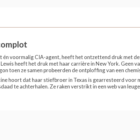
complot
t én voormalig CIA-agent, heeft het ontzettend druk met de z
 Lewis heeft het druk met haar carrière in New York. Geen van
on toen ze samen probeerden de ontploffing van een chemi
ne hoort dat haar stiefbroer in Texas is gearresteerd voor
aad te achterhalen. Ze raken verstrikt in een web van leugen