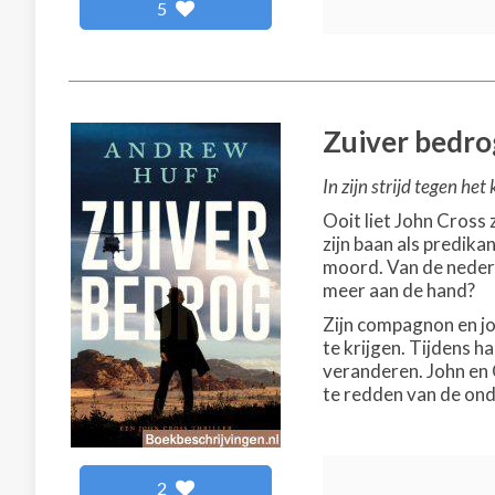
5
Zuiver bedro
In zijn strijd tegen het
Ooit liet John Cross 
zijn baan als predik
moord. Van de nederig
meer aan de hand?
Zijn compagnon en jou
te krijgen. Tijdens 
veranderen. John en 
te redden van de on
2