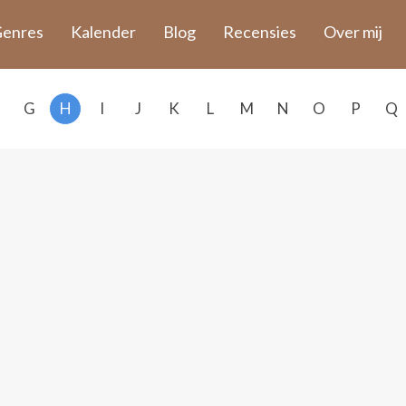
enres
Kalender
Blog
Recensies
Over mij
G
H
I
J
K
L
M
N
O
P
Q