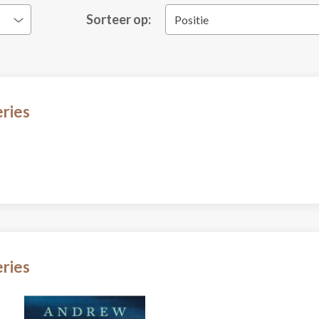
Sorteer op:
Positie
eries
eries