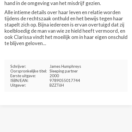
hand in de omgeving van het misdrijf gezien.
Alle intieme details over haar leven en relatie worden
tijdens de rechtszaak onthuld en het bewijs tegen haar
stapelt zich op. Bijna iedereen is ervan overtuigd dat zij
koelbloedig de man van wie ze hield heeft vermoord, en
ook Clarissa vindt het moeilijk om in haar eigen onschuld
te blijven geloven...
Schrijver:
James Humphreys
Oorspronkelijke titel:
Sleeping partner
Eerste uitgave:
2000
ISBN/EAN:
9789055017744
Uitgever:
BZZTôH