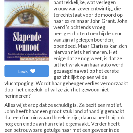
aantrekkelijke, wat verlegen
vrouw van zevenentwintig, die
terechtstaat voor de moord op
haar ex-minnaar John Grant. John
werd 's ochtends vroeg
neergeschoten toen hij de deur
van zijn afgelegen boerderij
opendeed. Maar Clarissa kan zich
hiervan niets herinneren. Het
enige dat ze nog weet, is dat ze
uit het wrak van haar auto werd
gezaagd na wat op het eerste
Leuk
gezicht lijkt op een wilde
vluchtpoging. Wordt haar geheugenverlies veroorzaakt
door het ongeluk, of wil ze zich het gewoon niet
herinneren?
Alles wijst erop dat ze schuldig is. Ze bezit een motief.
John heeft haar een groot stuk land afhandig gemaakt
dat een fortuin waard bleek ie zijn; daarna heeft hij ook
nog een einde aan hun relatie gemaakt. Verder heeft
een betrouwbare getuige haar met een geweer in de