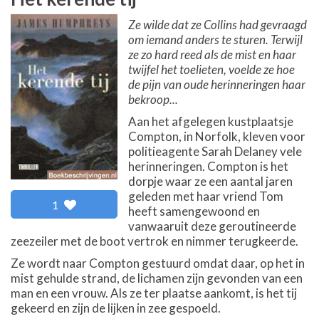
Ze wilde dat ze Collins had gevraagd
om iemand anders te sturen. Terwijl
ze zo hard reed als de mist en haar
twijfel het toelieten, voelde ze hoe
de pijn van oude herinneringen haar
bekroop...
Aan het afgelegen kustplaatsje
Compton, in Norfolk, kleven voor
politieagente Sarah Delaney vele
herinneringen. Compton is het
dorpje waar ze een aantal jaren
geleden met haar vriend Tom
1
heeft samengewoond en
vanwaaruit deze geroutineerde
zeezeiler met de boot vertrok en nimmer terugkeerde.
Ze wordt naar Compton gestuurd omdat daar, op het in
mist gehulde strand, de lichamen zijn gevonden van een
man en een vrouw. Als ze ter plaatse aankomt, is het tij
gekeerd en zijn de lijken in zee gespoeld.