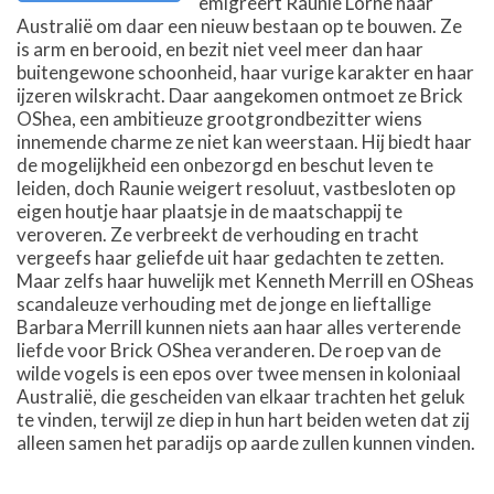
emigreert Raunie Lorne naar
Australië om daar een nieuw bestaan op te bouwen. Ze
is arm en berooid, en bezit niet veel meer dan haar
buitengewone schoonheid, haar vurige karakter en haar
ijzeren wilskracht. Daar aangekomen ontmoet ze Brick
OShea, een ambitieuze grootgrondbezitter wiens
innemende charme ze niet kan weerstaan. Hij biedt haar
de mogelijkheid een onbezorgd en beschut leven te
leiden, doch Raunie weigert resoluut, vastbesloten op
eigen houtje haar plaatsje in de maatschappij te
veroveren. Ze verbreekt de verhouding en tracht
vergeefs haar geliefde uit haar gedachten te zetten.
Maar zelfs haar huwelijk met Kenneth Merrill en OSheas
scandaleuze verhouding met de jonge en lieftallige
Barbara Merrill kunnen niets aan haar alles verterende
liefde voor Brick OShea veranderen. De roep van de
wilde vogels is een epos over twee mensen in koloniaal
Australië, die gescheiden van elkaar trachten het geluk
te vinden, terwijl ze diep in hun hart beiden weten dat zij
alleen samen het paradijs op aarde zullen kunnen vinden.