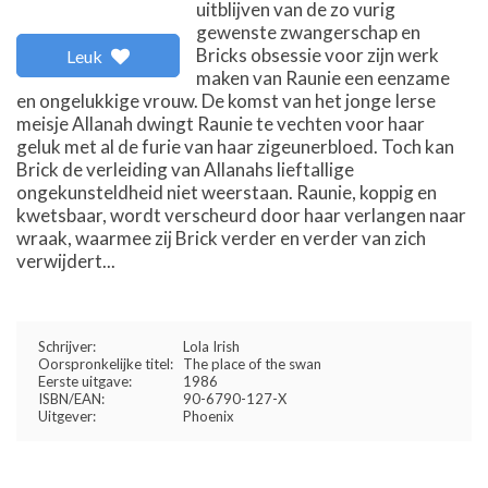
uitblijven van de zo vurig
gewenste zwangerschap en
Bricks obsessie voor zijn werk
Leuk
maken van Raunie een eenzame
en ongelukkige vrouw. De komst van het jonge Ierse
meisje Allanah dwingt Raunie te vechten voor haar
geluk met al de furie van haar zigeunerbloed. Toch kan
Brick de verleiding van Allanahs lieftallige
ongekunsteldheid niet weerstaan. Raunie, koppig en
kwetsbaar, wordt verscheurd door haar verlangen naar
wraak, waarmee zij Brick verder en verder van zich
verwijdert...
Schrijver:
Lola Irish
Oorspronkelijke titel:
The place of the swan
Eerste uitgave:
1986
ISBN/EAN:
90-6790-127-X
Uitgever:
Phoenix