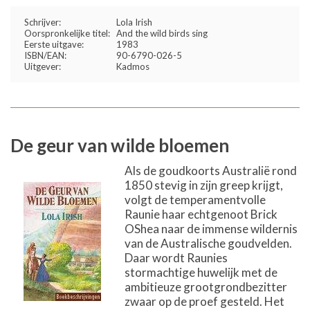
Schrijver:
Lola Irish
Oorspronkelijke titel:
And the wild birds sing
Eerste uitgave:
1983
ISBN/EAN:
90-6790-026-5
Uitgever:
Kadmos
De geur van wilde bloemen
Als de goudkoorts Australië rond
1850 stevig in zijn greep krijgt,
volgt de temperamentvolle
Raunie haar echtgenoot Brick
OShea naar de immense wildernis
van de Australische goudvelden.
Daar wordt Raunies
stormachtige huwelijk met de
ambitieuze grootgrondbezitter
zwaar op de proef gesteld. Het