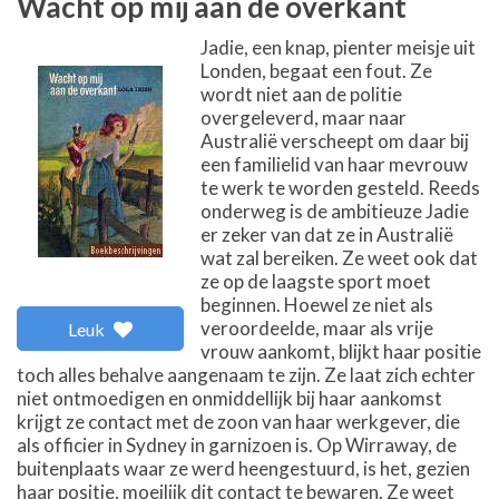
Wacht op mij aan de overkant
Jadie, een knap, pienter meisje uit
Londen, begaat een fout. Ze
wordt niet aan de politie
overgeleverd, maar naar
Australië verscheept om daar bij
een familielid van haar mevrouw
te werk te worden gesteld. Reeds
onderweg is de ambitieuze Jadie
er zeker van dat ze in Australië
wat zal bereiken. Ze weet ook dat
ze op de laagste sport moet
beginnen. Hoewel ze niet als
veroordeelde, maar als vrije
Leuk
vrouw aankomt, blijkt haar positie
toch alles behalve aangenaam te zijn. Ze laat zich echter
niet ontmoedigen en onmiddellijk bij haar aankomst
krijgt ze contact met de zoon van haar werkgever, die
als officier in Sydney in garnizoen is. Op Wirraway, de
buitenplaats waar ze werd heengestuurd, is het, gezien
haar positie, moeilijk dit contact te bewaren. Ze weet