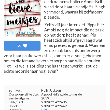
eindexamenscholiere Andie Bell
werd door haar vriendje Sal Singh
vermoord, waarna hij zelfmoord
pleegde.
Zelfs vijf jaar later ziet Pippa Fitz-
Amobi nog de impact die de zaak
op het dorp heeft gehad. Pip
heeft zich altijd afgevraagd wat
er nu precies is gebeurd. Wanneer
55
ze de zaak kiest als onderwerp
voor haar profielwerkstuk, komen er al snel geheimen
boven die iemand liever verborgen had willen houden.
Het lijkt wel alsof diegene haar tegenwerkt - zou de
echte moordenaar nog leven?
Schrijver:
Holly Jackson
Oorspronkelijke titel:
A good girl's guide to murder
Eerste uitgave:
2019
ISBN/EAN:
9789021422435
Ebook:
9789021422442