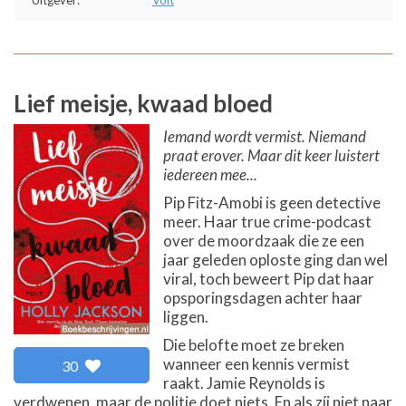
Uitgever:
Volt
Lief meisje, kwaad bloed
Iemand wordt vermist. Niemand
praat erover. Maar dit keer luistert
iedereen mee...
Pip Fitz-Amobi is geen detective
meer. Haar true crime-podcast
over de moordzaak die ze een
jaar geleden oploste ging dan wel
viral, toch beweert Pip dat haar
opsporingsdagen achter haar
liggen.
Die belofte moet ze breken
wanneer een kennis vermist
30
raakt. Jamie Reynolds is
verdwenen, maar de politie doet niets. En als zíj niet naar