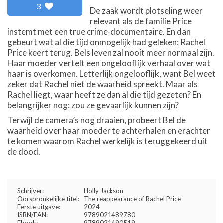
3
De zaak wordt plotseling weer
relevant als de familie Price
instemt met een true crime-documentaire. En dan
gebeurt wat al die tijd onmogelijk had geleken: Rachel
Price keert terug. Bels leven zal nooit meer normaal zijn.
Haar moeder vertelt een ongelooflijk verhaal over wat
haar is overkomen. Letterlijk ongelooflijk, want Bel weet
zeker dat Rachel niet de waarheid spreekt. Maar als
Rachel liegt, waar heeft ze dan al die tijd gezeten? En
belangrijker nog: zou ze gevaarlijk kunnen zijn?
Terwijl de camera’s nog draaien, probeert Bel de
waarheid over haar moeder te achterhalen en erachter
te komen waarom Rachel werkelijk is teruggekeerd uit
de dood.
Schrijver:
Holly Jackson
Oorspronkelijke titel:
The reappearance of Rachel Price
Eerste uitgave:
2024
ISBN/EAN:
9789021489780
Ebook:
9789021490519