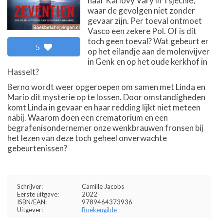
naar Karlovy Vary in Tsjechië,
waar de gevolgen niet zonder
gevaar zijn. Per toeval ontmoet
Vasco een zekere Pol. Of is dit
toch geen toeval? Wat gebeurt er
5
op het eilandje aan de molenvijver
in Genk en op het oude kerkhof in
Hasselt?
Berno wordt weer opgeroepen om samen met Linda en
Mario dit mysterie op te lossen. Door omstandigheden
komt Linda in gevaar en haar redding lijkt niet meteen
nabij. Waarom doen een crematorium en een
begrafenisondernemer onze wenkbrauwen fronsen bij
het lezen van deze toch geheel onverwachte
gebeurtenissen?
Schrijver:
Camille Jacobs
Eerste uitgave:
2022
ISBN/EAN:
9789464373936
Uitgever:
Boekengilde