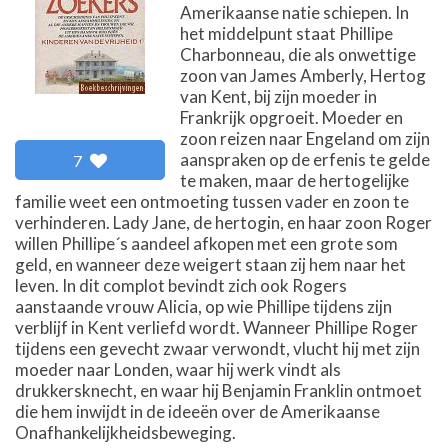
Amerikaanse natie schiepen. In
het middelpunt staat Phillipe
Charbonneau, die als onwettige
zoon van James Amberly, Hertog
van Kent, bij zijn moeder in
Frankrijk opgroeit. Moeder en
zoon reizen naar Engeland om zijn
aanspraken op de erfenis te gelde
7
te maken, maar de hertogelijke
familie weet een ontmoeting tussen vader en zoon te
verhinderen. Lady Jane, de hertogin, en haar zoon Roger
willen Phillipe´s aandeel afkopen met een grote som
geld, en wanneer deze weigert staan zij hem naar het
leven. In dit complot bevindt zich ook Rogers
aanstaande vrouw Alicia, op wie Phillipe tijdens zijn
verblijf in Kent verliefd wordt. Wanneer Phillipe Roger
tijdens een gevecht zwaar verwondt, vlucht hij met zijn
moeder naar Londen, waar hij werk vindt als
drukkersknecht, en waar hij Benjamin Franklin ontmoet
die hem inwijdt in de ideeën over de Amerikaanse
Onafhankelijkheidsbeweging.