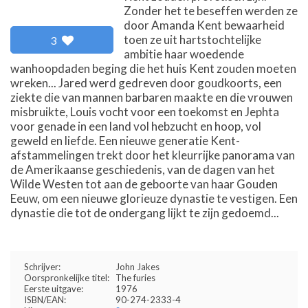
Zonder het te beseffen werden ze
door Amanda Kent bewaarheid
toen ze uit hartstochtelijke
3
ambitie haar woedende
wanhoopdaden beging die het huis Kent zouden moeten
wreken... Jared werd gedreven door goudkoorts, een
ziekte die van mannen barbaren maakte en die vrouwen
misbruikte, Louis vocht voor een toekomst en Jephta
voor genade in een land vol hebzucht en hoop, vol
geweld en liefde. Een nieuwe generatie Kent-
afstammelingen trekt door het kleurrijke panorama van
de Amerikaanse geschiedenis, van de dagen van het
Wilde Westen tot aan de geboorte van haar Gouden
Eeuw, om een nieuwe glorieuze dynastie te vestigen. Een
dynastie die tot de ondergang lijkt te zijn gedoemd...
Schrijver:
John Jakes
Oorspronkelijke titel:
The furies
Eerste uitgave:
1976
ISBN/EAN:
90-274-2333-4