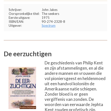
Schrijver:
John Jakes
Oorspronkelijke titel:
The seekers
Eerste uitgave:
1975
ISBN/EAN:
90-274-2328-8
Uitgever:
Spectrum
De eerzuchtigen
De geschiedenis van Philip Kent
en zijn afstammelingen, en al die
andere mannen en vrouwen die
vol pioniersgeest en heldenmoed
uit een handvol koloniën de
Amerikaanse natie schiepen.
Zonder bloed is er geen
vergiffenis van zonden. De
woorden van eerwaarde Jephta
Kent zouden profetisch zijn.