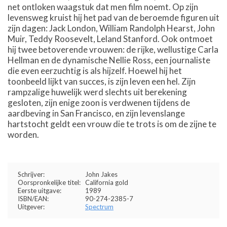
net ontloken waagstuk dat men film noemt. Op zijn
levensweg kruist hij het pad van de beroemde figuren uit
zijn dagen: Jack London, William Randolph Hearst, John
Muir, Teddy Roosevelt, Leland Stanford. Ook ontmoet
hij twee betoverende vrouwen: de rijke, wellustige Carla
Hellman en de dynamische Nellie Ross, een journaliste
die even eerzuchtig is als hijzelf. Hoewel hij het
toonbeeld lijkt van succes, is zijn leven een hel. Zijn
rampzalige huwelijk werd slechts uit berekening
gesloten, zijn enige zoon is verdwenen tijdens de
aardbeving in San Francisco, en zijn levenslange
hartstocht geldt een vrouw die te trots is om de zijne te
worden.
Schrijver:
John Jakes
Oorspronkelijke titel:
California gold
Eerste uitgave:
1989
ISBN/EAN:
90-274-2385-7
Uitgever:
Spectrum