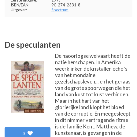
ISBN/EAN:
90-274-2331-8
Uitgever:
Spectrum
De speculanten
De naoorlogse welvaart heeft de
natie herschapen. In Amerika
weerklinken de kristallen echo´s
van het mondaine
gezelschapsleven... en het geraas
van de grote spoorwegen die het
land van kust tot kust verbinden.
Maar in het hart van het
glorierijke land klopt het bloed
van de corruptie. En meegesleept
in dit nimmer vertragende ritme
is de familie Kent. Matthew, de
kunstenaar, is gevangen in de
3