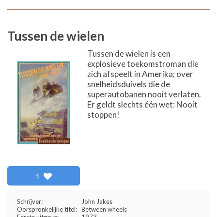
Tussen de wielen
Tussen de wielen is een
explosieve toekomstroman die
zich afspeelt in Amerika; over
snelheidsduivels die de
superautobanen nooit verlaten.
Er geldt slechts één wet: Nooit
stoppen!
1
Schrijver:
John Jakes
Oorspronkelijke titel:
Between wheels
Eerste uitgave:
1973