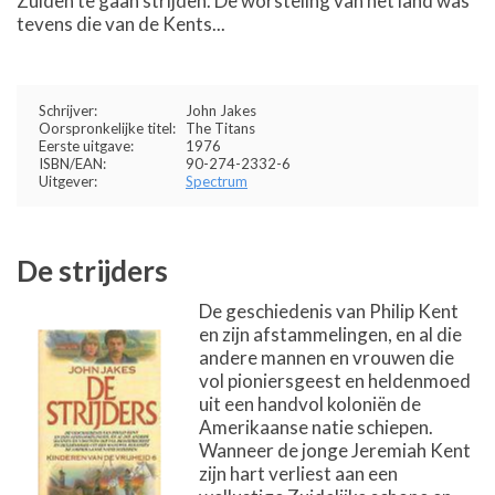
Zuiden te gaan strijden. De worsteling van het land was
tevens die van de Kents...
Schrijver:
John Jakes
Oorspronkelijke titel:
The Titans
Eerste uitgave:
1976
ISBN/EAN:
90-274-2332-6
Uitgever:
Spectrum
De strijders
De geschiedenis van Philip Kent
en zijn afstammelingen, en al die
andere mannen en vrouwen die
vol pioniersgeest en heldenmoed
uit een handvol koloniën de
Amerikaanse natie schiepen.
Wanneer de jonge Jeremiah Kent
zijn hart verliest aan een