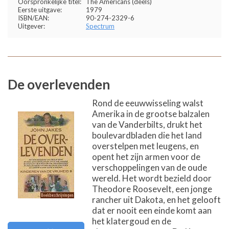
Oorspronkelijke titel:
The Americans (deels)
Eerste uitgave:
1979
ISBN/EAN:
90-274-2329-6
Uitgever:
Spectrum
De overlevenden
Rond de eeuwwisseling walst
Amerika in de grootse balzalen
van de Vanderbilts, drukt het
boulevardbladen die het land
overstelpen met leugens, en
opent het zijn armen voor de
verschoppelingen van de oude
wereld. Het wordt bezield door
Theodore Roosevelt, een jonge
rancher uit Dakota, en het gelooft
dat er nooit een einde komt aan
het klatergoud en de