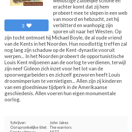
wellustige Zuidelijke schone en
erachter komt dat zij hem
probeert mee te slepen in een web
van moord en hebzucht, zet hij
verbitterd en wanhopig zijn
3
sporen uit naar het Westen. Op
zijn tocht ontmoet hij Michael Boyle, de al oude vriend
van de Kents in het Noorden. Hun noodlottig treffen zal
nog lang zijn schaduw op de Kent-dynastie vooruit
werpen... In het Noorden probeert de opportunistische
Louis Kent miljoenen aan de oorlog te verdienen, terwijl
zijn neef Gideon zich inzet voor het lot van de
spoorwegarbeiders en zichzelf gezworen heeft Louis
droomimperium te vernietigen... Allen zijn zij kinderen
van een gloednieuw tijdperk in de Amerikaanse
geschiedenis. Allen voeren hun eigen monumentale
oorlog.
Schrijver:
John Jakes
Oorspronkelijke titel:
The warriors
Eerste uitgave:
1977