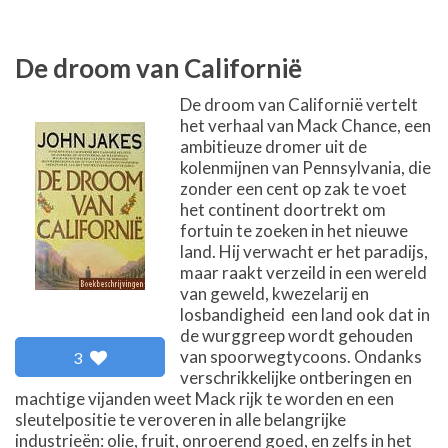
De droom van Californië
De droom van Californië vertelt
het verhaal van Mack Chance, een
ambitieuze dromer uit de
kolenmijnen van Pennsylvania, die
zonder een cent op zak te voet
het continent doortrekt om
fortuin te zoeken in het nieuwe
land. Hij verwacht er het paradijs,
maar raakt verzeild in een wereld
van geweld, kwezelarij en
losbandigheid  een land ook dat in
de wurggreep wordt gehouden
van spoorwegtycoons. Ondanks
3
verschrikkelijke ontberingen en
machtige vijanden weet Mack rijk te worden en een
sleutelpositie te veroveren in alle belangrijke
industrieën: olie, fruit, onroerend goed, en zelfs in het