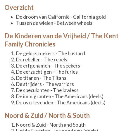
Overzicht
De droom van Californië - California gold
Tussen de wielen - Between wheels
De Kinderen van de Vrijheid / The Kent
Family Chronicles
De gelukszoekers - The bastard
De rebellen - The rebels
De erfgenamen - The seekers
De eerzuchtigen - The furies
De titanen - The Titans
De strijders - The warriors
De speculanten - The lawless
De immigranten - The Americans (deels)
De overlevenden - The Americans (deels)
Noord & Zuid / North & South
Noord & Zuid - North and South
Liefde & oorlog - Love and war (deels)