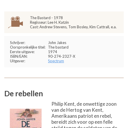
The Bastard - 1978
Regisseur: Lee H. Katzin
Cast: Andrew Stevens, Tom Bosley, Kim Cattrall, e.a.
Schrijver:
John Jakes
Oorspronkelijke titel:
The bastard
Eerste uitgave:
1974
ISBN/EAN:
90-274-2327-X
Uitgever:
Spectrum
De rebellen
Philip Kent, de onwettige zoon
van de Hertog van Kent,
Amerikaans patriot en rebel,
bereidt zich voor op een felle
strijd tegen de soldaten van de