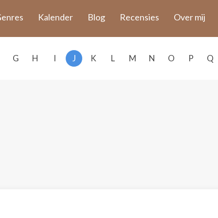
enres
Kalender
Blog
Recensies
Over mij
G
H
I
J
K
L
M
N
O
P
Q