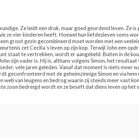
oskundige. Ze leidt een druk, maar goed geordend leven. Ze is
wie ze vier kinderen heeft. Hoewel hun liefdesleven soms wo
 een groot gezin gecombineerd moet worden met een veeleisen
rtenis zet Cecilia´s leven op zijn kop. Terwijl John een opd
punt staat te vertrekken, wordt er aangebeld. Buiten in de k
ohn zijn vader is. Hij is, althans volgens Simon, het resulta
oeder, vele jaren geleden. Vanaf dat moment is niets meer wat
ordt geconfronteerd met de geheimzinnige Simon en via hem me
n web van leugens en bedrog waarin zij steeds meer vast komt
ste zoon bedreigd wordt en ze beseft dat diens leven op het spe