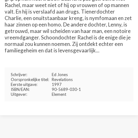
Rachel, maar weet niet of hij op vrouwen of op mannen
valt. En hij is verslaafd aan drugs. Tienerdochter
Charlie, een onuitstaanbaar kreng, is nymfomaan en zet
haar zinnen op een homo. De andere dochter, Lenny, is
getrouwd, maar wil scheiden van haar man, een notoire
vreemdganger. Schoondochter Rachel is de enige die je
normaal zou kunnen noemen. Zij ontdekt echter een
familiegeheim en dat is levensgevaarlijk...
Schrijver:
Ed Jones
Oorspronkelijke titel:
Revelations
Eerste uitgave:
1997
ISBN/EAN:
90-5689-030-1
Uitgever:
Element