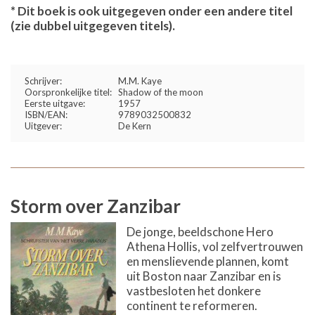
* Dit boek is ook uitgegeven onder een andere titel
(zie dubbel uitgegeven titels).
Schrijver:
M.M. Kaye
Oorspronkelijke titel:
Shadow of the moon
Eerste uitgave:
1957
ISBN/EAN:
9789032500832
Uitgever:
De Kern
Storm over Zanzibar
De jonge, beeldschone Hero
Athena Hollis, vol zelfvertrouwen
en menslievende plannen, komt
uit Boston naar Zanzibar en is
vastbesloten het donkere
continent te reformeren.