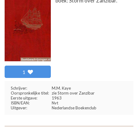
boek: Storm over Zanzibar.
1
Schrijver:
M.M. Kaye
Oorspronkelijke titel:
zie Storm over Zanzibar
Eerste uitgave:
1963
ISBN/EAN:
Nvt
Uitgever:
Nederlandse Boekenclub