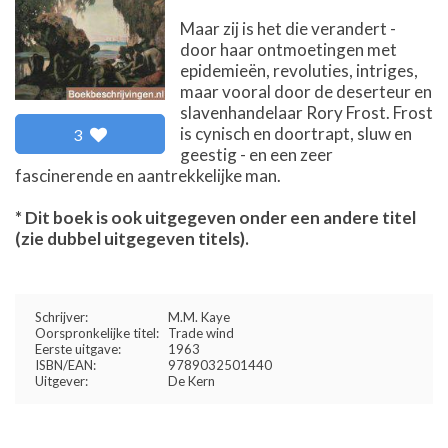
Maar zij is het die verandert -
door haar ontmoetingen met
epidemieën, revoluties, intriges,
maar vooral door de deserteur en
slavenhandelaar Rory Frost. Frost
is cynisch en doortrapt, sluw en
3
geestig - en een zeer
fascinerende en aantrekkelijke man.
* Dit boek is ook uitgegeven onder een andere titel
(zie dubbel uitgegeven titels).
Schrijver:
M.M. Kaye
Oorspronkelijke titel:
Trade wind
Eerste uitgave:
1963
ISBN/EAN:
9789032501440
Uitgever:
De Kern