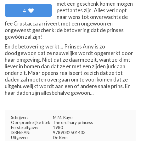
met een geschenk komen mogen
peettantes zijn. Alles verloopt
4
naar wens tot onverwachts de
fee Crustacca arriveert met een ongewoon en
ongewenst geschenk: de betovering dat de prinses
gewóón zal zijn!
En de betovering werkt... Prinses Amy is zo
doodgewoon dat ze nauwelijks wordt opgemerkt door
haar omgeving. Niet dat ze daarmee zit, want ze klimt
liever in bomen dan dat ze er met een zijden jurk aan
onder zit. Maar opeens realiseert ze zich dat ze tot
daden zal moeten overgaan om te voorkomen dat ze
uitgehuwelijkt wordt aan een of andere saaie prins. En
haar daden zijn allesbehalve gewoon...
Schrijver:
M.M. Kaye
Oorspronkelijke titel:
The ordinary princess
Eerste uitgave:
1980
ISBN/EAN:
9789032501433
Uitgever:
De Kern