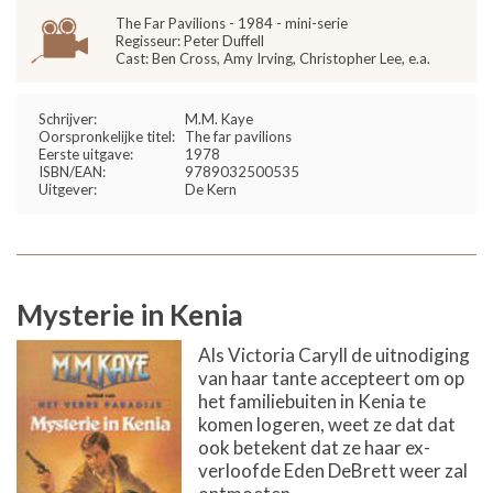
The Far Pavilions - 1984 - mini-serie
Regisseur: Peter Duffell
Cast: Ben Cross, Amy Irving, Christopher Lee, e.a.
Schrijver:
M.M. Kaye
Oorspronkelijke titel:
The far pavilions
Eerste uitgave:
1978
ISBN/EAN:
9789032500535
Uitgever:
De Kern
Mysterie in Kenia
Als Victoria Caryll de uitnodiging
van haar tante accepteert om op
het familiebuiten in Kenia te
komen logeren, weet ze dat dat
ook betekent dat ze haar ex-
verloofde Eden DeBrett weer zal