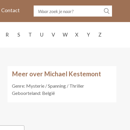
Contact
R
S
T
U
V
W
X
Y
Z
Meer over Michael Kestemont
Genre: Mysterie / Spanning / Thriller
Geboorteland: België