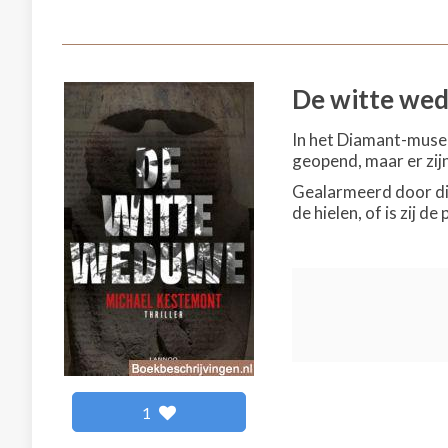
De witte we
In het Diamant-muse
geopend, maar er zij
Gealarmeerd door dit 
de hielen, of is zij de
1