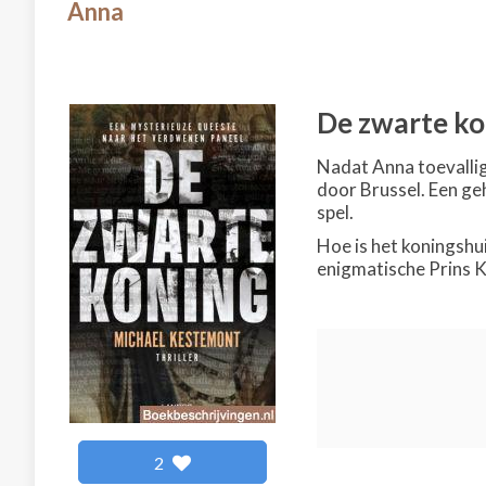
Anna
De zwarte ko
Nadat Anna toevallig
door Brussel. Een ge
spel.
Hoe is het koningshu
enigmatische Prins K
2