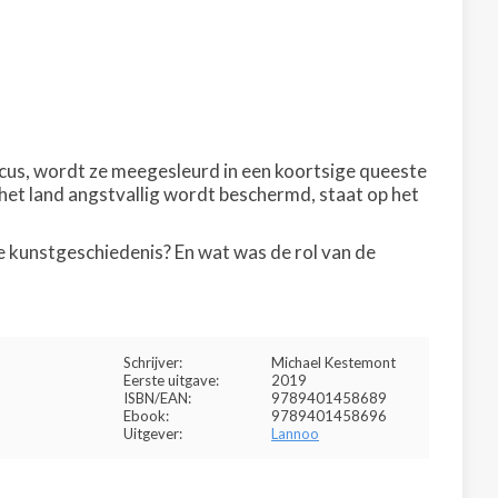
ticus, wordt ze meegesleurd in een koortsige queeste
het land angstvallig wordt beschermd, staat op het
e kunstgeschiedenis? En wat was de rol van de
Schrijver:
Michael Kestemont
Eerste uitgave:
2019
ISBN/EAN:
9789401458689
Ebook:
9789401458696
Uitgever:
Lannoo