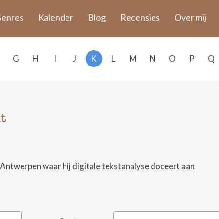
enres
Kalender
Blog
Recensies
Over mij
G
H
I
J
K
L
M
N
O
P
Q
t
 Antwerpen waar hij digitale tekstanalyse doceert aan