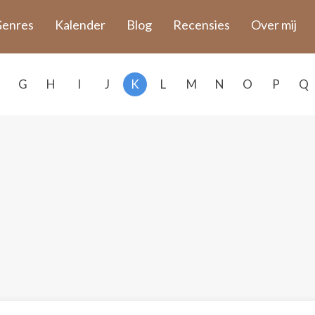
enres
Kalender
Blog
Recensies
Over mij
G
H
I
J
K
L
M
N
O
P
Q