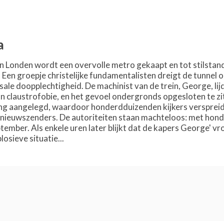
a
in Londen wordt een overvolle metro gekaapt en tot stilstand
. Een groepje christelijke fundamentalisten dreigt de tunnel 
sale doopplechtigheid. De machinist van de trein, George, li
n claustrofobie, en het gevoel ondergronds opgesloten te zi
ing aangelegd, waardoor honderdduizenden kijkers verspreid 
e nieuwszenders. De autoriteiten staan machteloos: met honde
tember. Als enkele uren later blijkt dat de kapers George' v
losieve situatie...