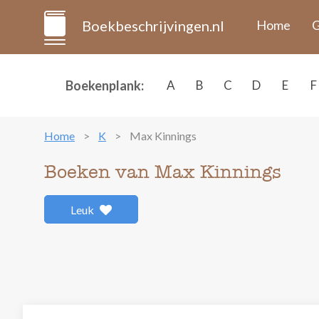
Boekbeschrijvingen.nl
Home
G
Boekenplank:
A
B
C
D
E
F
Home
K
Max Kinnings
Boeken van Max Kinnings
Leuk