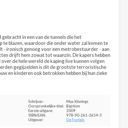
 gebracht in een van de tunnels die het
op te blazen, waardoor die onder water zal komen te
jdt - ironisch genoeg voor een metrobestuurder - aan
tten drijft hem zowat tot waanzin. De kapers hebben
over de hele wereld de kaping live kunnen volgen
rden gegijzelden is dit de grootste terroristische
rouw en kinderen ook betrokken hebben bij hun zieke
Schrijver:
Max Kinnings
Oorspronkelijke titel:
Baptism
Eerste uitgave:
2009
ISBN/EAN:
978-90-261-2654-3
Uitgever:
De Fontein