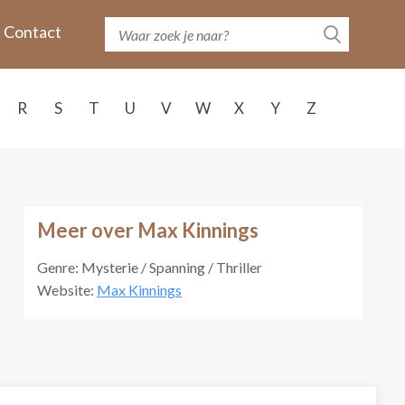
Contact
R
S
T
U
V
W
X
Y
Z
Meer over Max Kinnings
Genre: Mysterie / Spanning / Thriller
Website:
Max Kinnings