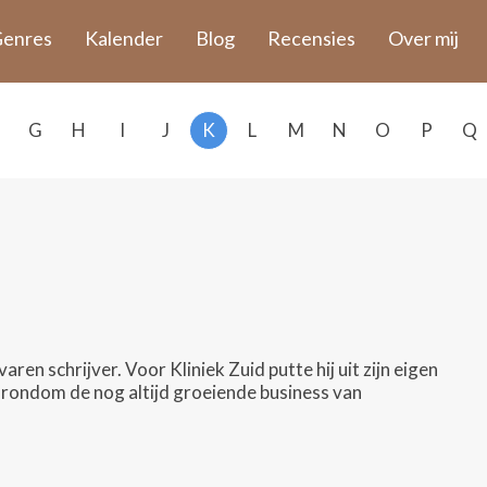
enres
Kalender
Blog
Recensies
Over mij
G
H
I
J
K
L
M
N
O
P
Q
ren schrijver. Voor Kliniek Zuid putte hij uit zijn eigen
t rondom de nog altijd groeiende business van