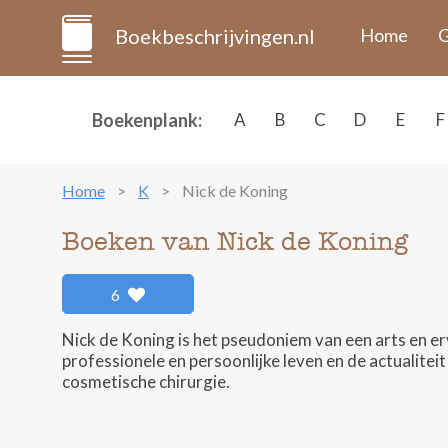
Boekbeschrijvingen.nl
Home
G
Boekenplank:
A
B
C
D
E
F
Home
K
Nick de Koning
Boeken van Nick de Koning
6
Nick de Koning is het pseudoniem van een arts en erva
professionele en persoonlijke leven en de actualitei
cosmetische chirurgie.