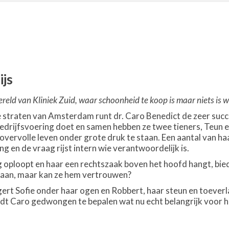
ijs
eld van Kliniek Zuid, waar schoonheid te koop is maar niets is wat
e straten van Amsterdam runt dr. Caro Benedict de zeer succ
edrijfsvoering doet en samen hebben ze twee tieners, Teun en
vervolle leven onder grote druk te staan. Een aantal van ha
g en de vraag rijst intern wie verantwoordelijk is.
oploopt en haar een rechtszaak boven het hoofd hangt, biedt
lp aan, maar kan ze hem vertrouwen?
t Sofie onder haar ogen en Robbert, haar steun en toeverlaa
ordt Caro gedwongen te bepalen wat nu echt belangrijk voor ha