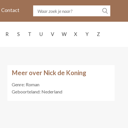
Contact
R
S
T
U
V
W
X
Y
Z
Meer over Nick de Koning
Genre: Roman
Geboorteland: Nederland