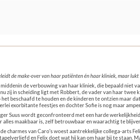
s
leidt de make-over van haar patiënten én haar kliniek, maar lukt h
 middenin de verbouwing van haar kliniek, die bepaald niet van
nu zij in scheiding ligt met Robbert, de vader van haar twee k
het beschaafd te houden en de kinderen te ontzien maar dat 
allerlei exorbitante feestjes en dochter Sofie is nog maar am
r Suus wordt geconfronteerd met een harde werkelijkheid, ri
r alles maakbaar is, zelf betrouwbaar en waarachtig te blijve
e charmes van Caro’s woest aantrekkelijke collega-arts Felix
 stapelverliefd en Felix doet wat hij kan om haar bij te staan.