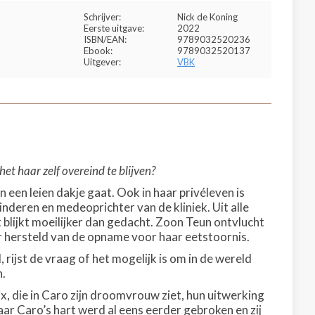
Schrijver:
Nick de Koning
Eerste uitgave:
2022
ISBN/EAN:
9789032520236
Ebook:
9789032520137
Uitgever:
VBK
et haar zelf overeind te blijven?
 een leien dakje gaat. Ook in haar privéleven is
inderen en medeoprichter van de kliniek. Uit alle
blijkt moeilijker dan gedacht. Zoon Teun ontvlucht
per hersteld van de opname voor haar eetstoornis.
jst de vraag of het mogelijk is om in de wereld
n.
, die in Caro zijn droomvrouw ziet, hun uitwerking
 Maar Caro’s hart werd al eens eerder gebroken en zij