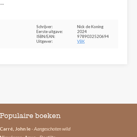
..
Schrijver:
Nick de Koning
Eerste uitgave:
2024
ISBN/EAN:
9789032520694
Uitgever:
VBK
Populaire boeken
Carré, John le
- Aangeschoten wild