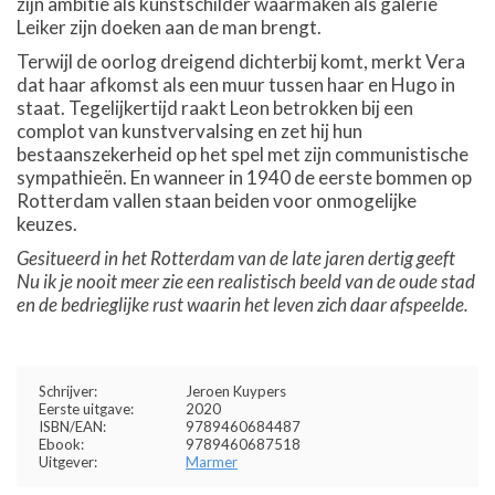
zijn ambitie als kunstschilder waarmaken als galerie
Leiker zijn doeken aan de man brengt.
Terwijl de oorlog dreigend dichterbij komt, merkt Vera
dat haar afkomst als een muur tussen haar en Hugo in
staat. Tegelijkertijd raakt Leon betrokken bij een
complot van kunstvervalsing en zet hij hun
bestaanszekerheid op het spel met zijn communistische
sympathieën. En wanneer in 1940 de eerste bommen op
Rotterdam vallen staan beiden voor onmogelijke
keuzes.
Gesitueerd in het Rotterdam van de late jaren dertig geeft
Nu ik je nooit meer zie een realistisch beeld van de oude stad
en de bedrieglijke rust waarin het leven zich daar afspeelde.
Schrijver:
Jeroen Kuypers
Eerste uitgave:
2020
ISBN/EAN:
9789460684487
Ebook:
9789460687518
Uitgever:
Marmer