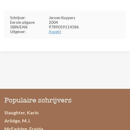
Schrijver:
Jeroen Kuypers
Eerste uitgave:
2004
ISBN/EAN:
9789059114586
Uitgever:
Aspekt
Populaire schrijvers
Slaughter, Karin
Arlidge, M.J.
McFadden, Freida