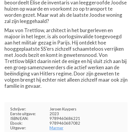
beoordeelt Elise de inventaris van leeggeroofde Joodse
huizen op waarde en voorkomt zo op transport te
worden gezet. Maar wat als de laatste Joodse woning
zal zijn leeggehaald?
Max von Trettlow, architect in het burgerleven en
majoor in het leger, is als oorlogsinvalide toegevoegd
aan het militair gezag in Parijs. Hij ontdekt hoe
hooggeplaatste SS’ers zichzelf schaamteloos verrijken
met Joods bezit en komt in gewetensnood. Von
Trettlow blijkt daarin niet de enige en hij sluit zich aan bij
een groep samenzweerders die actief werken aan de
beëindiging van Hitlers regime. Door zijn geweten te
volgen brengt hij echter niet alleen zichzelf maar ook zijn
familie in gevaar.
Schrijver:
Jeroen Kuypers
Eerste uitgave:
2023
ISBN/EAN:
9789460686221
Ebook:
9789460687082
Uitgever:
Marmer