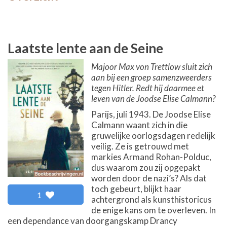
Laatste lente aan de Seine
Majoor Max von Trettlow sluit zich
aan bij een groep samenzweerders
tegen Hitler. Redt hij daarmee et
leven van de Joodse Elise Calmann?
Parijs, juli 1943. De Joodse Elise
Calmann waant zich in die
gruwelijke oorlogsdagen redelijk
veilig. Ze is getrouwd met
markies Armand Rohan-Polduc,
dus waarom zou zij opgepakt
worden door de nazi’s? Als dat
toch gebeurt, blijkt haar
1
achtergrond als kunsthistoricus
de enige kans om te overleven. In
een dependance van doorgangskamp Drancy